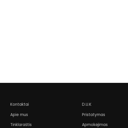
Kontaktai
D.U.K
Apie mus
Pristatymas
Tinklaraštis
Apmokėjimas