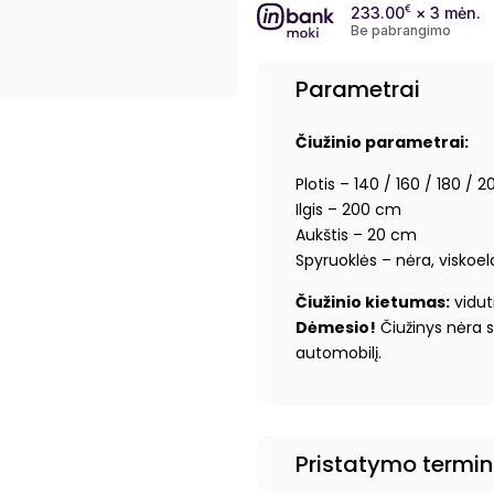
233.00
€
× 3 mėn.
Be pabrangimo
Parametrai
Čiužinio parametrai:
Plotis – 140 / 160 / 180 /
Ilgis – 200 cm
Aukštis – 20 cm
Spyruoklės – nėra, viskoela
Čiužinio kietumas:
viduti
Dėmesio!
Čiužinys nėra su
automobilį.
Pristatymo termi