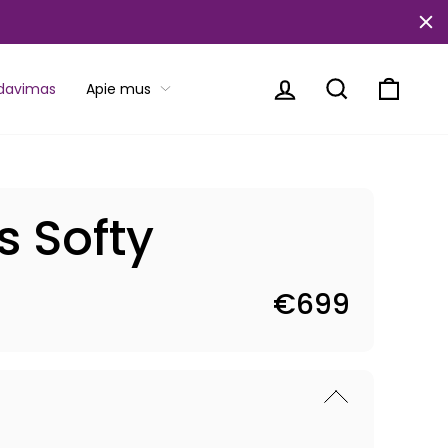
Prisijungti
Paieška
Krepše
rdavimas
Apie mus
s Softy
€699