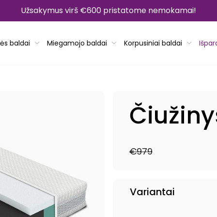
Užsakymus virš €600 pristatome nemokamai!
ės baldai
Miegamojo baldai
Korpusiniai baldai
Išpa
Čiužiny
€979
Reguliari
Išpardavimo
kaina
kaina
Variantai