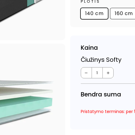
PLOTIS
140 cm
160 cm
Kaina
Čiužinys Softy
−
+
Bendra suma
Pristatymo terminas: per 5