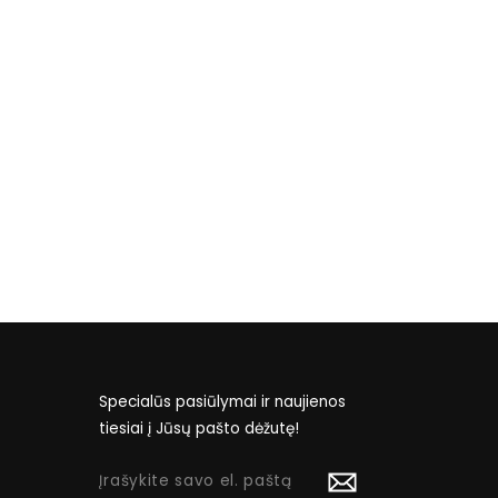
Specialūs pasiūlymai ir naujienos
tiesiai į Jūsų pašto dėžutę!
ĮRAŠYKITE