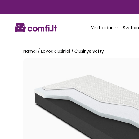
Pereiti
prie
turinio
Visi baldai
Svetain
Namai
/
Lovos čiužiniai
/
Čiužinys Softy