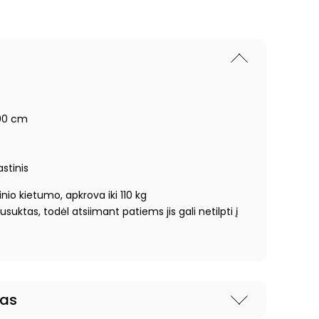
 200 cm
stinis
nio kietumo, apkrova iki 110 kg
suktas, todėl atsiimant patiems jis gali netilpti į
nas