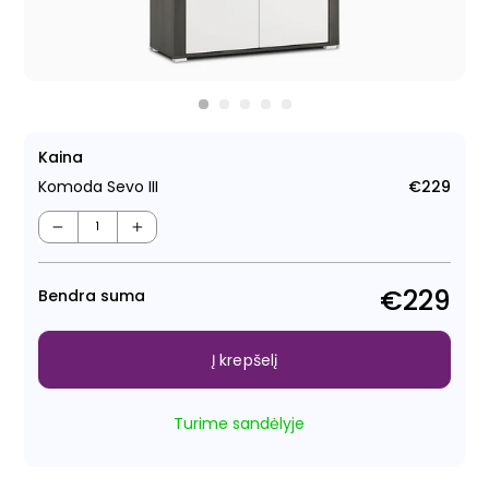
Kaina
Komoda Sevo III
€229
Regu
kain
−
+
€229
Bendra suma
Į krepšelį
Turime sandėlyje