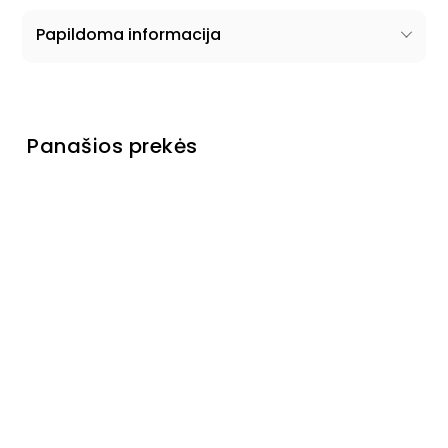
Papildoma informacija
Panašios prekės
Naujiena
Komoda
Sevo III
Turime
sandėlyje
€229