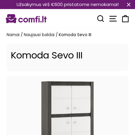
Pereiti
Užsakymus virš €600 pristatome nemokamai!
prie
Svetain
turinio
Paieška
Kr
Namai
/
Naujausi baldai
/
Komoda Sevo III
Komoda Sevo III