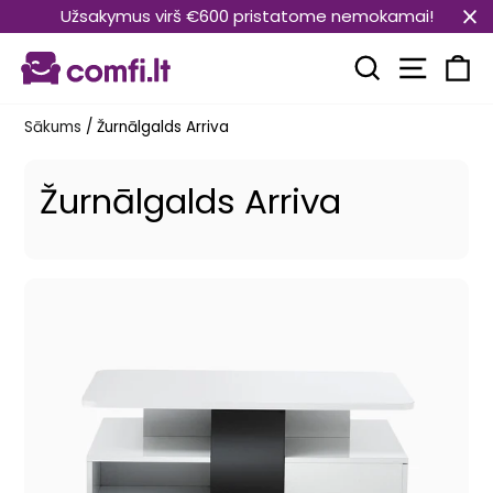
Pāriet
Užsakymus virš €600 pristatome nemokamai!
uz
Vietnes
saturu
Meklēt
Ra
Sākums
/
Žurnālgalds Arriva
Žurnālgalds Arriva