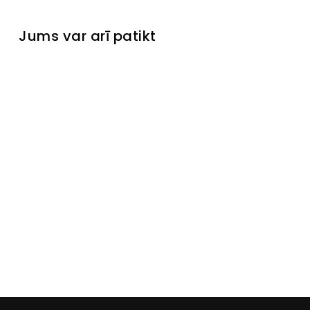
Jums var arī patikt
Pagaminta Italijoje
Žurnālga
lds
Arriva
Laikinai
neturime
€299