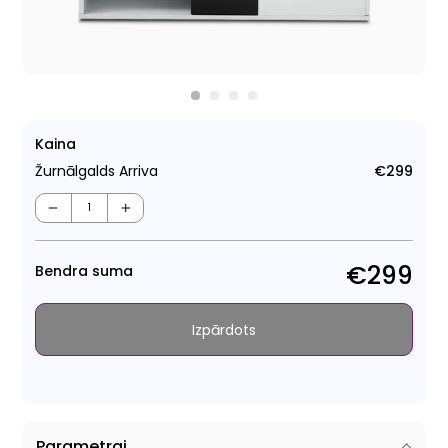
Kaina
Žurnālgalds Arriva
€299
Para
cen
−
+
€299
Bendra suma
Izpārdots
Parametrai