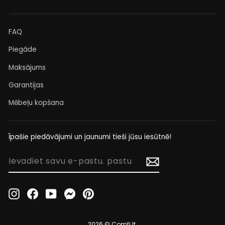
FAQ
Piegāde
Maksājums
Garantijas
Mēbeļu kopšana
Īpašie piedāvājumi un jaunumi tieši jūsu iesūtnē!
IEVADIET
SAVU
E-
PASTU.
Instagram
Facebook
YouTube
Messenger
Pinterest
PASTU
2026 © Comfi.lt.