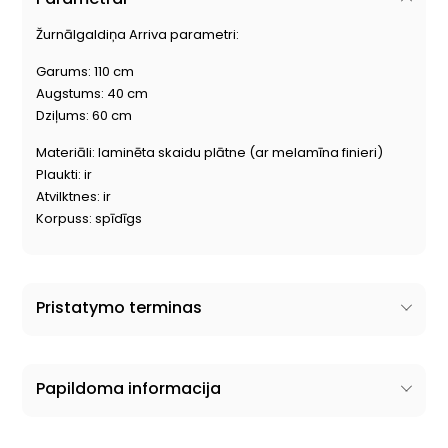
Žurnālgaldiņa Arriva parametri:
Garums: 110 cm
Augstums: 40 cm
Dziļums: 60 cm
Materiāli: laminēta skaidu plātne (ar melamīna finieri)
Plaukti: ir
Atvilktnes: ir
Korpuss: spīdīgs
Pristatymo terminas
Papildoma informacija