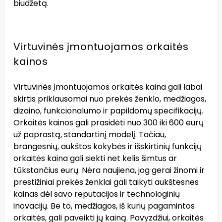
biudžetą.
Virtuvinės įmontuojamos orkaitės
kainos
Virtuvinės įmontuojamos orkaitės kaina gali labai
skirtis priklausomai nuo prekės ženklo, medžiagos,
dizaino, funkcionalumo ir papildomų specifikacijų.
Orkaitės kainos gali prasidėti nuo 300 iki 600 eurų
už paprastą, standartinį modelį. Tačiau,
brangesnių, aukštos kokybės ir išskirtinių funkcijų
orkaitės kaina gali siekti net kelis šimtus ar
tūkstančius eurų. Nėra naujiena, jog gerai žinomi ir
prestižiniai prekės ženklai gali taikyti aukštesnes
kainas dėl savo reputacijos ir technologinių
inovacijų. Be to, medžiagos, iš kurių pagamintos
orkaitės, gali paveikti jų kainą. Pavyzdžiui, orkaitės