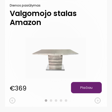
Dienos pasiūlymas
Di
Valgomojo stalas
V
Amazon
II
€369
€
Plačiau