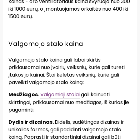
kainas - oro ventiliatoriaus kaina svyruoja nuo 300
iki 1000 eurų, o įmontuojamos orkaitės nuo 400 iki
1500 eurų.
Valgomojo stalo kaina
Valgomojo stalo kaina gali labai skirtis
priklausomai nuo įvairių veiksnių, kurie gali turėti
įtakos jo kainai. Štai keletas veiksnių, kurie gali
paveikti valgomojo stalo kainą:
Medžiagos.
Valgomieji stalai
gali kainuoti
skirtingai, priklausomai nuo medžiagos, iš kurios jie
pagaminti.
Dydis ir dizainas.
Didelis, sudėtingas dizainas ir
unikalios formos, gali padidinti valgomojo stalo
kainą. Paprasti ir standartiniai dizainai gali būti