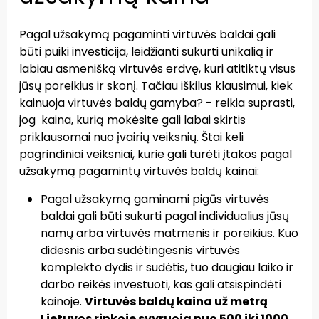
Pagal užsakymą pagaminti virtuvės baldai gali
būti puiki investicija, leidžianti sukurti unikalią ir
labiau asmenišką virtuvės erdvę, kuri atitiktų visus
jūsų poreikius ir skonį. Tačiau iškilus klausimui, kiek
kainuoja virtuvės baldų gamyba? - reikia suprasti,
jog kaina, kurią mokėsite gali labai skirtis
priklausomai nuo įvairių veiksnių. Štai keli
pagrindiniai veiksniai, kurie gali turėti įtakos pagal
užsakymą pagamintų virtuvės baldų kainai:
Pagal užsakymą gaminami pigūs virtuvės
baldai gali būti sukurti pagal individualius jūsų
namų arba virtuvės matmenis ir poreikius. Kuo
didesnis arba sudėtingesnis virtuvės
komplekto dydis ir sudėtis, tuo daugiau laiko ir
darbo reikės investuoti, kas gali atsispindėti
kainoje.
Virtuvės baldų kaina už metrą
Lietuvos rinkoje svyruoja nuo 500 iki 1000