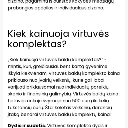
dizaino, pagaminti iš aukštos kokybės medžiagų,
prabangios apdailos ir individualaus dizaino.
Kiek kainuoja virtuvės
komplektas?
„Kiek kainuoja virtuvės baldų komplektas?“ -
mintis, kuri, greičiausiai, bent kartą gyvenime
iškyla kiekvienam. Virtuvės baldų komplekto kaina
priklauso nuo įvairių veiksnių, kurie gali labai
varijuoti priklausomai nuo individualių poreikių,
skonio ir finansinių galimybių. Virtuvės baldų kaina
Lietuvos rinkoje svyruoja nuo 500 eurų iki kelių
tūkstančių eurų. Štai keletas veiksnių, darančių
įtaką bendrai virtuvės baldų komplektų kainai:
Dydis ir sudėtis.
Virtuvės komplekto dydis ir