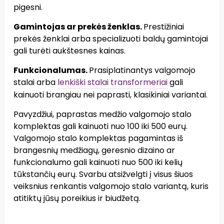
pigesni.
Gamintojas ar prekės ženklas.
Prestižiniai
prekės ženklai arba specializuoti baldų gamintojai
gali turėti aukštesnes kainas.
Funkcionalumas.
Prasiplatinantys valgomojo
stalai arba
lenkiški stalai transformeriai
gali
kainuoti brangiau nei paprasti, klasikiniai variantai.
Pavyzdžiui, paprastas medžio valgomojo stalo
komplektas gali kainuoti nuo 100 iki 500 eurų.
Valgomojo stalo komplektas pagamintas iš
brangesnių medžiagų, geresnio dizaino ar
funkcionalumo gali kainuoti nuo 500 iki kelių
tūkstančių eurų. Svarbu atsižvelgti į visus šiuos
veiksnius renkantis valgomojo stalo variantą, kuris
atitiktų jūsų poreikius ir biudžetą.