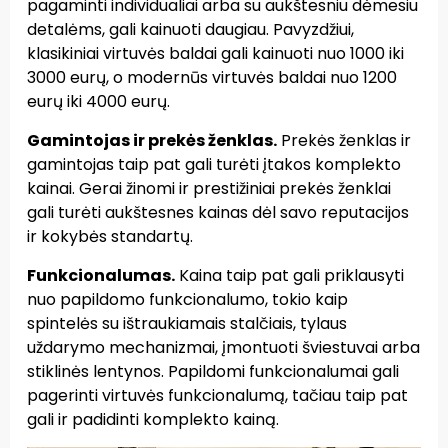
pagaminti individualiai arba su aukštesniu dėmesiu
detalėms, gali kainuoti daugiau. Pavyzdžiui,
klasikiniai virtuvės baldai gali kainuoti nuo 1000 iki
3000 eurų, o modernūs virtuvės baldai nuo 1200
eurų iki 4000 eurų.
Gamintojas ir prekės ženklas.
Prekės ženklas ir
gamintojas taip pat gali turėti įtakos komplekto
kainai. Gerai žinomi ir prestižiniai prekės ženklai
gali turėti aukštesnes kainas dėl savo reputacijos
ir kokybės standartų.
Funkcionalumas.
Kaina taip pat gali priklausyti
nuo papildomo funkcionalumo, tokio kaip
spintelės su ištraukiamais stalčiais, tylaus
uždarymo mechanizmai, įmontuoti šviestuvai arba
stiklinės lentynos. Papildomi funkcionalumai gali
pagerinti virtuvės funkcionalumą, tačiau taip pat
gali ir padidinti komplekto kainą.