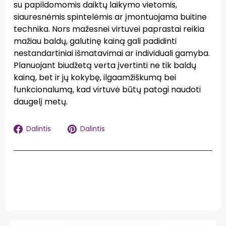
su papildomomis daiktų laikymo vietomis,
siauresnėmis spintelėmis ar įmontuojama buitine
technika. Nors mažesnei virtuvei paprastai reikia
mažiau baldų, galutinę kainą gali padidinti
nestandartiniai išmatavimai ar individuali gamyba.
Planuojant biudžetą verta įvertinti ne tik baldų
kainą, bet ir jų kokybę, ilgaamžiškumą bei
funkcionalumą, kad virtuvė būtų patogi naudoti
daugelį metų.
Dalintis
Dalintis
Dalintis
Dalintis
Facebook
Pinterest