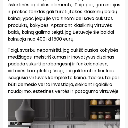
išskirtinės apdailos elementų. Taip pat, gamintojas
ir prekės ženklas gali turėti įtakos klasikinių baldų
kainai, ypač jeigu jie yra žinomi dėl savo aukštos
produktų kokybės. Aptariant klasikinių virtuvės
baldų kainą galima teigti, jog Lietuvoje šie baldai
kainuoja nuo 400 iki 1500 eurų.
Taigi, svarbu nepamiršti, jog aukščiausios kokybės
medžiagos, meistriškumas ir inovatyvus dizainas
padeda sukurti prabangesnį ir funkcionalesnį
virtuvės komplektą. Visgi, tai gali lemti ir kur kas
išaugusią virtuvės komplekto kainą. Tačiau, tai gali
būti dėmesio verta investicija, siekiant ilgalaikio
naudojimo, estetinės vertės ir patogumo virtuvėje.