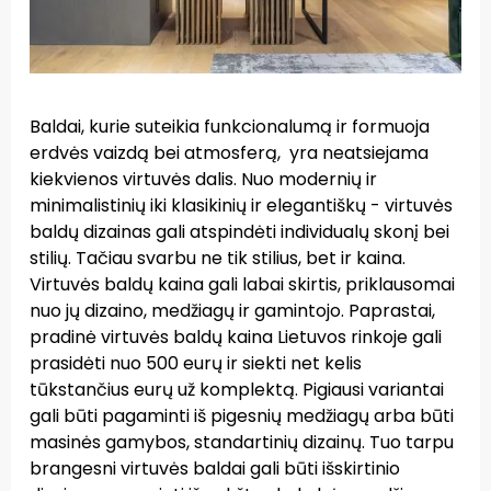
Baldai, kurie suteikia funkcionalumą ir formuoja
erdvės vaizdą bei atmosferą, yra neatsiejama
kiekvienos virtuvės dalis. Nuo modernių ir
minimalistinių iki klasikinių ir elegantiškų - virtuvės
baldų dizainas gali atspindėti individualų skonį bei
stilių. Tačiau svarbu ne tik stilius, bet ir kaina.
Virtuvės baldų kaina gali labai skirtis, priklausomai
nuo jų dizaino, medžiagų ir gamintojo.
Paprastai,
pradinė virtuvės baldų kaina Lietuvos rinkoje gali
prasidėti nuo 500 eurų ir siekti net kelis
tūkstančius eurų už komplektą. Pigiausi variantai
gali būti pagaminti iš pigesnių medžiagų arba būti
masinės gamybos, standartinių dizainų. Tuo tarpu
brangesni virtuvės baldai gali būti išskirtinio