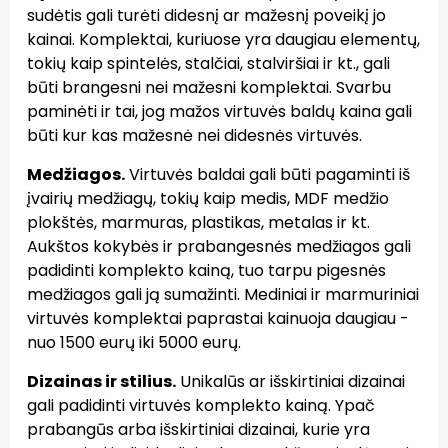
sudėtis gali turėti didesnį ar mažesnį poveikį jo
kainai. Komplektai, kuriuose yra daugiau elementų,
tokių kaip spintelės, stalčiai, stalviršiai ir kt., gali
būti brangesni nei mažesni komplektai. Svarbu
paminėti ir tai, jog mažos virtuvės baldų kaina gali
būti kur kas mažesnė nei didesnės virtuvės.
Medžiagos.
Virtuvės baldai gali būti pagaminti iš
įvairių medžiagų, tokių kaip medis, MDF medžio
plokštės, marmuras, plastikas, metalas ir kt.
Aukštos kokybės ir prabangesnės medžiagos gali
padidinti komplekto kainą, tuo tarpu pigesnės
medžiagos gali ją sumažinti. Mediniai ir marmuriniai
virtuvės komplektai paprastai kainuoja daugiau -
nuo 1500 eurų iki 5000 eurų.
Dizainas ir stilius.
Unikalūs ar išskirtiniai dizainai
gali padidinti virtuvės komplekto kainą. Ypač
prabangūs arba išskirtiniai dizainai, kurie yra