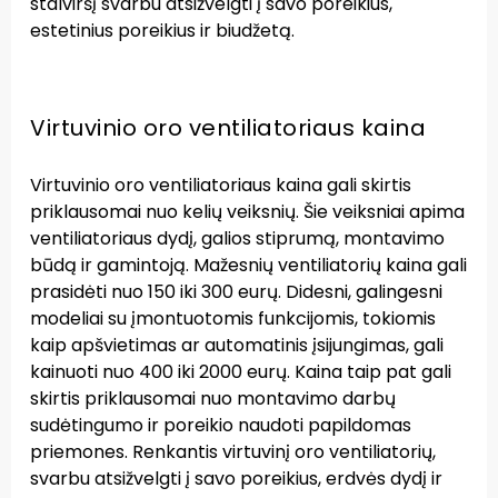
stalviršį svarbu atsižvelgti į savo poreikius,
estetinius poreikius ir biudžetą.
Virtuvinio oro ventiliatoriaus kaina
Virtuvinio oro ventiliatoriaus kaina gali skirtis
priklausomai nuo kelių veiksnių. Šie veiksniai apima
ventiliatoriaus dydį, galios stiprumą, montavimo
būdą ir gamintoją. Mažesnių ventiliatorių kaina gali
prasidėti nuo 150 iki 300 eurų. Didesni, galingesni
modeliai su įmontuotomis funkcijomis, tokiomis
kaip apšvietimas ar automatinis įsijungimas, gali
kainuoti nuo 400 iki 2000 eurų. Kaina taip pat gali
skirtis priklausomai nuo montavimo darbų
sudėtingumo ir poreikio naudoti papildomas
priemones. Renkantis virtuvinį oro ventiliatorių,
svarbu atsižvelgti į savo poreikius, erdvės dydį ir