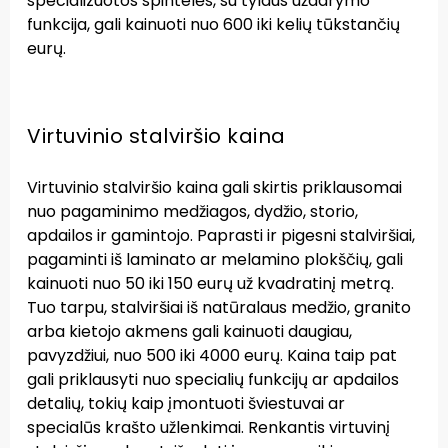
specializuotos spintelės, su tylaus uždarymo
funkcija, gali kainuoti nuo 600 iki kelių tūkstančių
eurų.
Virtuvinio stalviršio kaina
Virtuvinio stalviršio kaina gali skirtis priklausomai
nuo pagaminimo medžiagos, dydžio, storio,
apdailos ir gamintojo. Paprasti ir pigesni stalviršiai,
pagaminti iš laminato ar melamino plokščių, gali
kainuoti nuo 50 iki 150 eurų už kvadratinį metrą.
Tuo tarpu, stalviršiai iš natūralaus medžio, granito
arba kietojo akmens gali kainuoti daugiau,
pavyzdžiui, nuo 500 iki 4000 eurų. Kaina taip pat
gali priklausyti nuo specialių funkcijų ar apdailos
detalių, tokių kaip įmontuoti šviestuvai ar
specialūs krašto užlenkimai. Renkantis virtuvinį