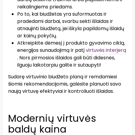
reikalingiems priedams.
Po to, kai biudžetas yra suformuotas ir
pradedami darbai, svarbu sekti išlaidas ir
atnaujinti biudžetą, jei iškyla papildomų išlaidų
ar kainų pokyčių.
Atkreipkite dėmesį į produkto gyvavimo ciklą,
energijos sunaudojimą ir patį
virtuvės interjerą
. Nors pirmosios išlaidos gali būti didesnės,
ilguoju laikotarpiu galite ir sutaupyti!
Sudarę virtuvinio biudžeto planą ir remdamiesi
šiomis rekomendacijomis, galėsite planuoti savo
naują virtuvę efektyviai ir kontroliuoti išlaidas.
Modernių virtuvės
baldų kaina