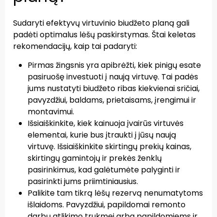
Sudaryti efektyvų virtuvinio biudžeto planą gali
padėti optimalus lėšų paskirstymas. Štai keletas
rekomendacijų, kaip tai padaryti:
Pirmas žingsnis yra apibrėžti, kiek pinigų esate
pasiruošę investuoti į naują virtuvę. Tai padės
jums nustatyti biudžeto ribas kiekvienai sričiai,
pavyzdžiui, baldams, prietaisams, įrengimui ir
montavimui.
Išsiaiškinkite, kiek kainuoja įvairūs virtuvės
elementai, kurie bus įtraukti į jūsų naują
virtuvę. Išsiaiškinkite skirtingų prekių kainas,
skirtingų gamintojų ir prekės ženklų
pasirinkimus, kad galėtumėte palyginti ir
pasirinkti jums priimtiniausius.
Palikite tam tikrą lėšų rezervą nenumatytoms
išlaidoms. Pavyzdžiui, papildomai remonto
darbų atlikimo trukmei arba papildomiems ir