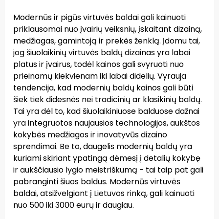
Modernūs ir pigūs virtuvės baldai gali kainuoti
priklausomai nuo įvairių veiksnių, įskaitant dizainą,
medžiagas, gamintoją ir prekės ženklą. Įdomu tai,
jog šiuolaikinių virtuvės baldų dizainas yra labai
platus ir įvairus, todėl kainos gali svyruoti nuo
prieinamų kiekvienam iki labai didelių. Vyrauja
tendencija, kad modernių baldų kainos gali būti
šiek tiek didesnės nei tradicinių ar klasikinių baldų.
Tai yra dėl to, kad šiuolaikiniuose balduose dažnai
yra integruotos naujausios technologijos, aukštos
kokybės medžiagos ir inovatyvūs dizaino
sprendimai. Be to, daugelis modernių baldų yra
kuriami skiriant ypatingą dėmesį į detalių kokybę
ir aukščiausio lygio meistriškumą - tai taip pat gali
pabranginti šiuos baldus. Modernūs virtuvės
baldai, atsižvelgiant į Lietuvos rinką, gali kainuoti
nuo 500 iki 3000 eurų ir daugiau.