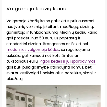
Valgomojo kėdžių kaina
Valgomojo kėdžių kaina gali skirtis priklausomai
nuo įvairių veiksnių, įskaitant medžiagą, dizainą,
gamintoją ir funkcionalumą. Medinių kėdžių kaina
gali prasidėti nuo 50 eurų už paprastą ir
standartinį dizainą. Brangesnės ar išskirtinai
modernios valgomojo kėdės
, su reguliuojamu
aukščiu, gali kainuoti net kelis šimtus ar
tūkstančius eurų.
Pigios kėdės ir jų išpardavimas
gali būti puiki galimybė atsinaujinti namus, bet
svarbu atsižvelgti į individualius poreikius, skonį ir
biudžetą.