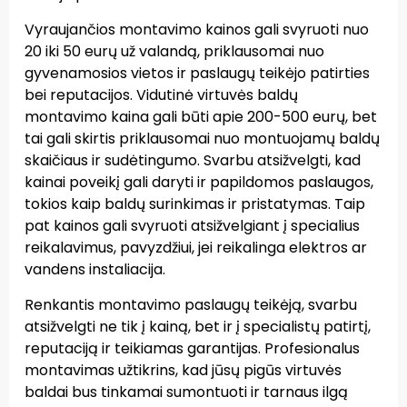
Vyraujančios montavimo kainos gali svyruoti nuo
20 iki 50 eurų už valandą, priklausomai nuo
gyvenamosios vietos ir paslaugų teikėjo patirties
bei reputacijos. Vidutinė virtuvės baldų
montavimo kaina gali būti apie 200-500 eurų, bet
tai gali skirtis priklausomai nuo montuojamų baldų
skaičiaus ir sudėtingumo. Svarbu atsižvelgti, kad
kainai poveikį gali daryti ir papildomos paslaugos,
tokios kaip baldų surinkimas ir pristatymas. Taip
pat kainos gali svyruoti atsižvelgiant į specialius
reikalavimus, pavyzdžiui, jei reikalinga elektros ar
vandens instaliacija.
Renkantis montavimo paslaugų teikėją, svarbu
atsižvelgti ne tik į kainą, bet ir į specialistų patirtį,
reputaciją ir teikiamas garantijas. Profesionalus
montavimas užtikrins, kad jūsų pigūs virtuvės
baldai bus tinkamai sumontuoti ir tarnaus ilgą