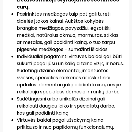
eurų.
Pasirinktos medžiagos taip pat gali turėti
didelės įtakos kainai. Aukštos kokybės,
brangios medžiagos, pavyzdžiui, egzotiški
medžiai, natūralus akmuo, marmuras, stiklas
ar metalas, gali padidinti kainą, o tuo tarpu
pigesnės medžiagos - sumažinti išlaidas.
Individualiai pagaminti virtuvės baldai gali būti
sukurti pagal jūsų unikalią dizaino viziją ir norus.
Sudėtingi dizaino elementai, įmontuotos
šviesos, specialios rankenos ar išskirtiniai
apdailos elementai gali padidinti kainą, nes jie
reikalauja specialaus dėmesio ir rankų darbo.
Sudėtingesni arba unikalūs dizainai gali
reikalauti daugiau laiko ir specialistų darbo,
kas gali padidinti kainą.
Virtuvės baldai pagal užsakymą kaina
priklauso ir nuo papildomų funkcionalumų.