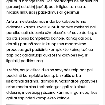
gali būti brangesnės. Šios medžiagos ne tik sukuria
geresnį estetinį įspūdį, bet ir ilgiau tarnauja,
mažiau linkusios į pažeidimus ar gedimus.
Antra, meistriškumas ir darbo kokybė lemia
didesnes kainas. Kvalifikuoti ir patyrę meistrai gali
pareikalauti didesnio užmokesčio už savo darbą, o
tai atsispindi komplekto kainoje. Rankų darbas,
detalių paruošimas ir kruopštus montavimo
procesas gali padidinti komplekto kainą, tačiau
taip pat garantuoja aukštesnį kokybės lygį ir
ilgalaikį patikimumą.
Trečia, naujoviškos dizaino savybės taip pat gali
padidinti komplekto kainą. Unikalūs arba
išskirtiniai dizainai, įdomios funkcionalios ypatybės
arba modernios technologijos gali reikalauti
didesnių investicijų į dizaino kūrimą ir gamybą, kas
gali atsispindėti komplekto kainoje.