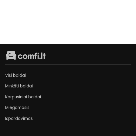
Išankstinis
užsakymas
€349
Visi baldai
Minkšti baldai
Korpusiniai baldai
Miegamasis
Išpardavimas