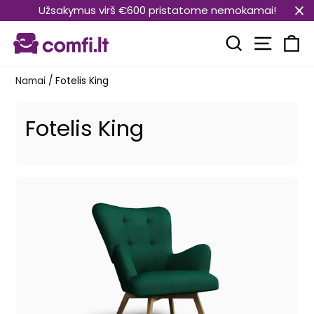
Pereiti
Užsakymus virš €600 pristatome nemokamai!
prie
Svetain
turinio
Paieška
Kr
Namai
/
Fotelis King
Fotelis King