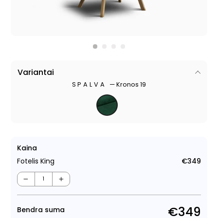
Variantai
SPALVA
—
Kronos 19
Kaina
Fotelis King
€349
Regu
kain
−
+
€349
Bendra suma