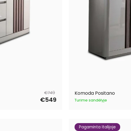
Reguliari
Išpardavimo
€749
Komoda Positano
kaina
kaina
€549
Turime sandėlyje
Pagaminta Italijoje