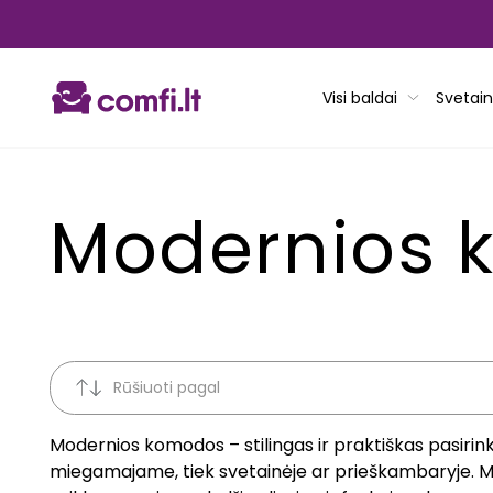
Pereiti
prie
turinio
Visi baldai
Svetain
Modernios 
Rūšiuoti pagal
Modernios komodos – stilingas ir praktiškas pasirinkima
miegamajame, tiek svetainėje ar prieškambaryje. M