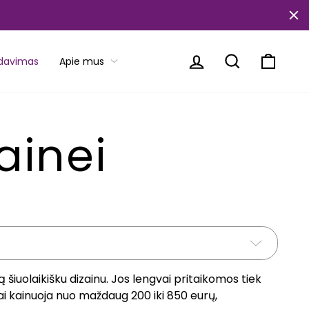
Prisijungti
Paieška
Krepše
rdavimas
Apie mus
ainei
ą šiuolaikišku dizainu. Jos lengvai pritaikomos tiek
 kainuoja nuo maždaug 200 iki 850 eurų,