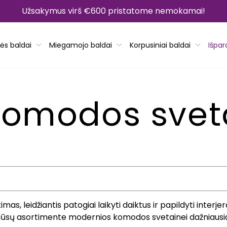
Užsakymus virš €600 pristatome nemokamai!
ės baldai
Miegamojo baldai
Korpusiniai baldai
Išpa
komodos svet
s, leidžiantis patogiai laikyti daiktus ir papildyti interjer
ūsų asortimente modernios komodos svetainei dažniausiai