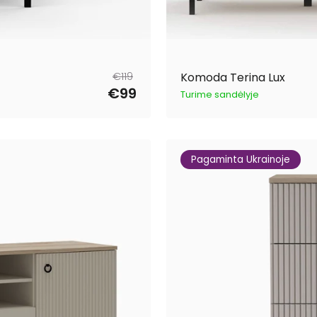
Reguliari
Išpardavimo
€119
Komoda Terina Lux
kaina
kaina
€99
Turime sandėlyje
Pagaminta Ukrainoje