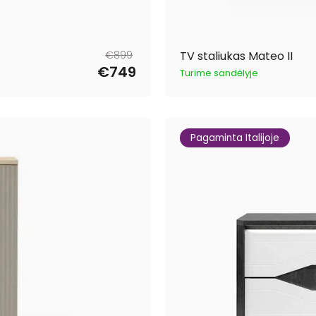
Reguliari
Išpardavimo
€899
TV staliukas Mateo II
kaina
kaina
€749
Turime sandėlyje
Pagaminta Italijoje