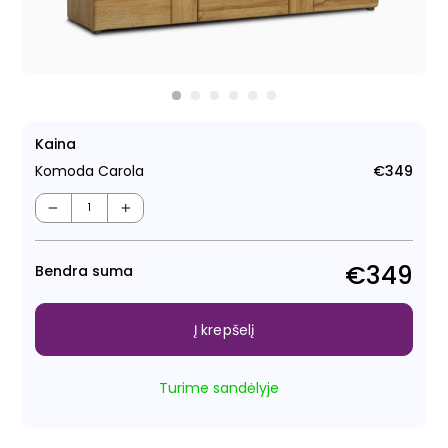
Kaina
Komoda Carola
€349
Regu
kain
−
+
€349
Bendra suma
Į krepšelį
Turime sandėlyje