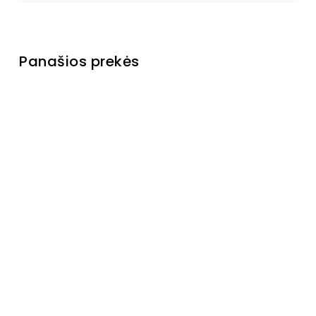
Panašios prekės
Komoda
Carola
Turime
sandėlyje
€349