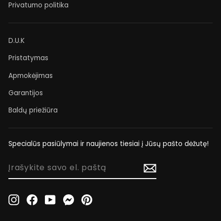
Privatumo politika
D.U.K
Pristatymas
Apmokėjimas
Garantijos
Baldų priežiūra
Specialūs pasiūlymai ir naujienos tiesiai į Jūsų pašto dėžutę!
ĮRAŠYKITE
SAVO
EL.
PAŠTĄ
Instagram
Facebook
YouTube
Messenger
Pinterest