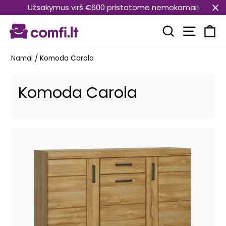
Pereiti
Užsakymus virš €600 pristatome nemokamai!
prie
Svetain
turinio
Paieška
Kr
Namai
/
Komoda Carola
Komoda Carola