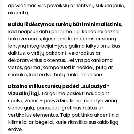
apšvietimas virš paveikslų ar lentynų sukuria jaukų
akcentą.
Baldų išdėstymas turėtų būti minimalistinis
,
kad neapsunkintų perėjimo. Ilgi koridoriai dažnai
tinka žemoms, ilgesnėms komodoms ar siaurų
lentynų integracijai – jose galima laikyti smulkius
daiktus, o virš jų pakabinti veidrodžius ar
dekoratyvinius akcentus. Jei yra pakankamai
vietos, galima įkomponuoti ir nedidelį pufą ar
suoliuką, kad erdvė būtų funkcionalesnė.
Dizaino stilius turėtų padėti „sulaužyti“
vizualinį ilgį.
Tai galima pasiekti naudojant
spalvų zonas – pavyzdžiui, kitaip nudažyti vieną
sienos galą, panaudoti grafinius raštus ar
vertikalius elementus. Taip pat tinka akcentiniai
kilimėliai ar bėgeliai, kurie ritmiškai suskaido ilgą
erdvę.