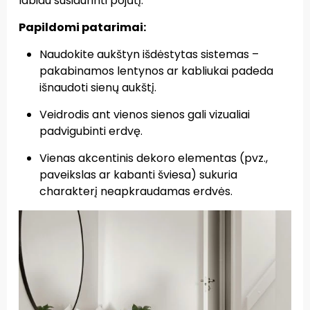
labiau susiaurinti pojūtį.
Papildomi patarimai:
Naudokite aukštyn išdėstytas sistemas –
pakabinamos lentynos ar kabliukai padeda
išnaudoti sienų aukštį.
Veidrodis ant vienos sienos gali vizualiai
padvigubinti erdvę.
Vienas akcentinis dekoro elementas (pvz.,
paveikslas ar kabanti šviesa) sukuria
charakterį neapkraudamas erdvės.