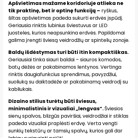
Apšvietimas mažame koridoriuje atlieka ne
tik praktinę, bet ir optinę funkciją
–
ryškus,
šiltas apšvietimas padeda sukurti erdvės įspūdį.
Geriausia rinktis lubinius šviestuvus ar LED
juosteles, kurios neapsunkina erdvės. Papildomai
galima įrengti šviesą veidrodžių ar spintelių zonoje.
Baldų išdėstymas turi būti itin kompaktiškas.
Geriausiai tinka siauri baldai – siauros komodos,
batų dėžės ar pakabinamos lentynos. Vertinga
rinktis daugiafunkcius sprendimus, pavyzdžiui,
suoliuką su daiktadėže ar pakabinamą veidrodį su
kabliukais.
Dizaino stilius turėtų būti šviesus,
minimalistinis ir vizualiai „lengvas“.
Šviesios
sienų spalvos, blizgūs paviršiai, veidrodžiai ir stiklas
padeda vizualiai praplėsti erdvę. Verta vengti
sunkių tekstūrų ar tamsių spalvų, kurios gali dar