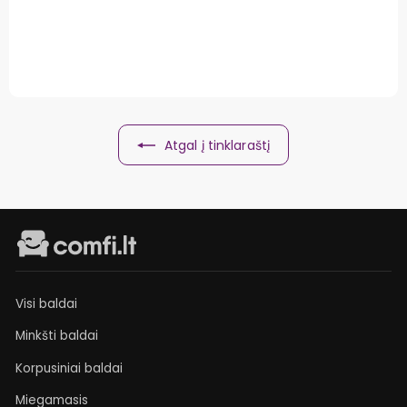
Atgal į tinklaraštį
Visi baldai
Minkšti baldai
Korpusiniai baldai
Miegamasis