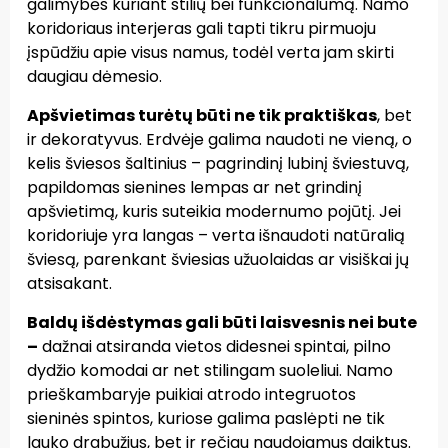
galimybės kuriant stilių bei funkcionalumą. Namo
koridoriaus interjeras gali tapti tikru pirmuoju
įspūdžiu apie visus namus, todėl verta jam skirti
daugiau dėmesio.
Apšvietimas turėtų būti ne tik praktiškas
, bet
ir dekoratyvus. Erdvėje galima naudoti ne vieną, o
kelis šviesos šaltinius – pagrindinį lubinį šviestuvą,
papildomas sienines lempas ar net grindinį
apšvietimą, kuris suteikia modernumo pojūtį. Jei
koridoriuje yra langas – verta išnaudoti natūralią
šviesą, parenkant šviesias užuolaidas ar visiškai jų
atsisakant.
Baldų išdėstymas gali būti laisvesnis nei bute
–
dažnai atsiranda vietos didesnei spintai, pilno
dydžio komodai ar net stilingam suoleliui. Namo
prieškambaryje puikiai atrodo integruotos
sieninės spintos, kuriose galima paslėpti ne tik
lauko drabužius, bet ir rečiau naudojamus daiktus.