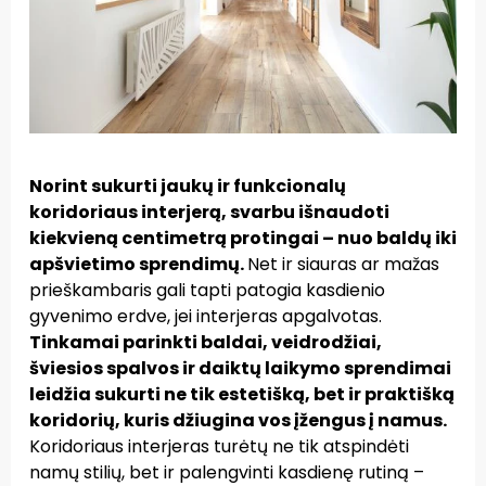
Norint sukurti jaukų ir funkcionalų
koridoriaus interjerą, svarbu išnaudoti
kiekvieną centimetrą protingai – nuo baldų iki
apšvietimo sprendimų.
Net ir siauras ar mažas
prieškambaris gali tapti patogia kasdienio
gyvenimo erdve, jei interjeras apgalvotas.
Tinkamai parinkti baldai, veidrodžiai,
šviesios spalvos ir daiktų laikymo sprendimai
leidžia sukurti ne tik estetišką, bet ir praktišką
koridorių, kuris džiugina vos įžengus į namus.
Koridoriaus interjeras turėtų ne tik atspindėti
namų stilių, bet ir palengvinti kasdienę rutiną –