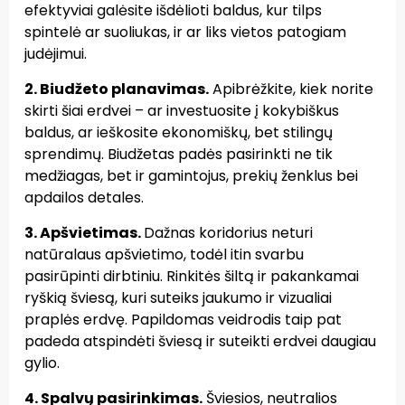
efektyviai galėsite išdėlioti baldus, kur tilps
spintelė ar suoliukas, ir ar liks vietos patogiam
judėjimui.
2. Biudžeto planavimas.
Apibrėžkite, kiek norite
skirti šiai erdvei – ar investuosite į kokybiškus
baldus, ar ieškosite ekonomiškų, bet stilingų
sprendimų. Biudžetas padės pasirinkti ne tik
medžiagas, bet ir gamintojus, prekių ženklus bei
apdailos detales.
3. Apšvietimas.
Dažnas koridorius neturi
natūralaus apšvietimo, todėl itin svarbu
pasirūpinti dirbtiniu. Rinkitės šiltą ir pakankamai
ryškią šviesą, kuri suteiks jaukumo ir vizualiai
praplės erdvę. Papildomas veidrodis taip pat
padeda atspindėti šviesą ir suteikti erdvei daugiau
gylio.
4. Spalvų pasirinkimas.
Šviesios, neutralios