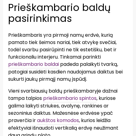
Prieškambario baldų
pasirinkimas
Prieškambaris yra pirmoji namų erdvė, kurią
pamato tiek šeimos nariai, tiek atvykę svečiai,
todėl svarbu pasirūpinti ne tik estetišku, bet ir
funkcionaliu interjeru. Tinkamai parinkti
prieškambario baldai
padeda palaikyti tvarką,
patogiai susidėti kasdien naudojamus daiktus bei
sukurti jaukų pirmąjį namų įspūdį.
Vieni svarbiausių baldų prieškambaryje dažnai
tampa talpios
prieškambario spintos
, kuriose
galima laikyti striukes, avalynę, rankines ar
sezoninius daiktus. Mažesnėse erdvėse ypač
praverčia ir
aukštos komodos
, kurios leidžia
efektyviai išnaudoti vertikalią erdvę neužimant
daug grindų ploto.