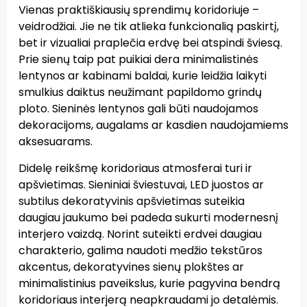
Vienas praktiškiausių sprendimų koridoriuje –
veidrodžiai. Jie ne tik atlieka funkcionalią paskirtį,
bet ir vizualiai praplečia erdvę bei atspindi šviesą.
Prie sienų taip pat puikiai dera minimalistinės
lentynos ar kabinami baldai, kurie leidžia laikyti
smulkius daiktus neužimant papildomo grindų
ploto. Sieninės lentynos gali būti naudojamos
dekoracijoms, augalams ar kasdien naudojamiems
aksesuarams.
Didelę reikšmę koridoriaus atmosferai turi ir
apšvietimas. Sieniniai šviestuvai, LED juostos ar
subtilus dekoratyvinis apšvietimas suteikia
daugiau jaukumo bei padeda sukurti modernesnį
interjero vaizdą. Norint suteikti erdvei daugiau
charakterio, galima naudoti medžio tekstūros
akcentus, dekoratyvines sienų plokštes ar
minimalistinius paveikslus, kurie pagyvina bendrą
koridoriaus interjerą neapkraudami jo detalėmis.