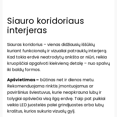
Siauro koridoriaus
interjeras
Siauras koridorius – vienas didžiausių iššūkių
kuriant funkcionalų ir vizualiai patrauklų interjerą.
Kad tokia erdvė neatrodytų ankšta ar niūri, reikia
kruopščiai apgalvoti kiekvieną detalę – nuo spalvų
iki baldų formos.
Apšvietimas
–
būtinas net ir dienos metu.
Rekomenduojama rinktis įmontuojamus ar
paviršinius šviestuvus, kurie neapkrauna lubų ir
tolygiai apšviečia visą ilgą erdvę. Taip pat puikiai
veikia LED juostelės palei grindjuostes arba lubų
kraštus, kurios sukuria vizualų gylį.