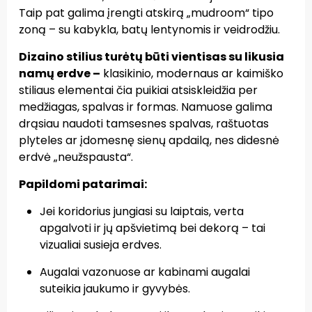
Taip pat galima įrengti atskirą „mudroom“ tipo
zoną – su kabykla, batų lentynomis ir veidrodžiu.
Dizaino stilius turėtų būti vientisas su likusia
namų erdve
–
klasikinio, modernaus ar kaimiško
stiliaus elementai čia puikiai atsiskleidžia per
medžiagas, spalvas ir formas. Namuose galima
drąsiau naudoti tamsesnes spalvas, raštuotas
plyteles ar įdomesnę sienų apdailą, nes didesnė
erdvė „neužspausta“.
Papildomi patarimai:
Jei koridorius jungiasi su laiptais, verta
apgalvoti ir jų apšvietimą bei dekorą – tai
vizualiai susieja erdves.
Augalai vazonuose ar kabinami augalai
suteikia jaukumo ir gyvybės.