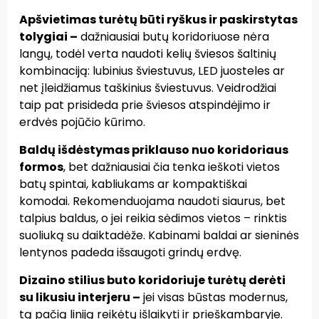
Apšvietimas turėtų būti ryškus ir paskirstytas
tolygiai
–
dažniausiai butų koridoriuose nėra
langų, todėl verta naudoti kelių šviesos šaltinių
kombinaciją: lubinius šviestuvus, LED juosteles ar
net įleidžiamus taškinius šviestuvus. Veidrodžiai
taip pat prisideda prie šviesos atspindėjimo ir
erdvės pojūčio kūrimo.
Baldų išdėstymas priklauso nuo koridoriaus
formos
, bet dažniausiai čia tenka ieškoti vietos
batų spintai, kabliukams ar kompaktiškai
komodai. Rekomenduojama naudoti siaurus, bet
talpius baldus, o jei reikia sėdimos vietos – rinktis
suoliuką su daiktadėže. Kabinami baldai ar sieninės
lentynos padeda išsaugoti grindų erdvę.
Dizaino stilius buto koridoriuje turėtų derėti
su likusiu interjeru
–
jei visas būstas modernus,
tą pačią liniją reikėtų išlaikyti ir prieškambaryje.