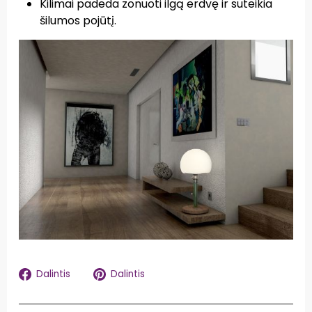
Kilimai padeda zonuoti ilgą erdvę ir suteikia
šilumos pojūtį.
Dalintis
Dalintis
Dalintis
Dalintis
Facebook
Pinterest