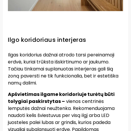
Ilgo koridoriaus interjeras
Ilgas koridorius dažnai atrodo tarsi pereinamoji
erdvė, kuriai trūksta išskirtinumo ar jaukumo.
Tačiau tinkamai suplanuotas interjeras gali šią
zoną paversti ne tik funkcionalia, bet ir estetiška
namų dalimi.
Apšvietimas ilgame koridoriuje turėtų būti
tolygiai paskirstytas –
vienos centrinės
lemputės dažnai neužtenka. Rekomenduojama
naudoti kelis šviestuvus per visą ilgį arba LED
juosteles palei lubas ar grindis, kurios padeda
vizualiai subalansuoti erdvę. Papildomas