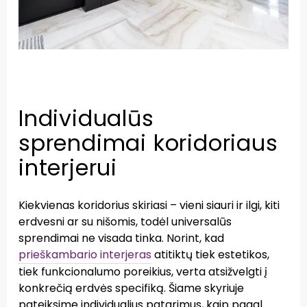
Individualūs
sprendimai koridoriaus
interjerui
Kiekvienas koridorius skiriasi – vieni siauri ir ilgi, kiti
erdvesni ar su nišomis, todėl universalūs
sprendimai ne visada tinka. Norint, kad
prieškambario interjeras
atitiktų tiek estetikos,
tiek funkcionalumo poreikius, verta atsižvelgti į
konkrečią erdvės specifiką. Šiame skyriuje
pateiksime individualius patarimus, kaip pagal