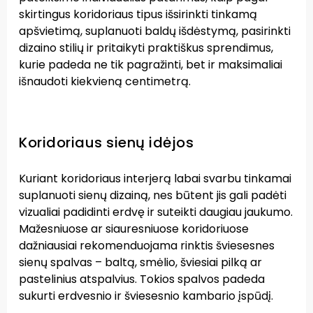
skirtingus koridoriaus tipus išsirinkti tinkamą
apšvietimą, suplanuoti baldų išdėstymą, pasirinkti
dizaino stilių ir pritaikyti praktiškus sprendimus,
kurie padeda ne tik pagražinti, bet ir maksimaliai
išnaudoti kiekvieną centimetrą.
Koridoriaus sienų idėjos
Kuriant koridoriaus interjerą labai svarbu tinkamai
suplanuoti sienų dizainą, nes būtent jis gali padėti
vizualiai padidinti erdvę ir suteikti daugiau jaukumo.
Mažesniuose ar siauresniuose koridoriuose
dažniausiai rekomenduojama rinktis šviesesnes
sienų spalvas – baltą, smėlio, šviesiai pilką ar
pastelinius atspalvius. Tokios spalvos padeda
sukurti erdvesnio ir šviesesnio kambario įspūdį.