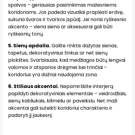
spalvos – geriausias pasirinkimas mažesniems
koridoriams. Jos padeda vizualiai praplėsti erdvę,
sukuria švaros ir tvarkos įspūdį. Jei norisi ryškesnio
akcento – viena siena ar aksesuarai gali būti
ryškesnių tonų.
5. Sienų apdaila.
Galite rinktis dažytas sienas,
tapetus, dekoratyvinius tinkus ar net sienų
plokštes. Svarbiausia, kad medžiagos būtų lengvai
valomos ir atsparios drėgmei bei trinčiai –
koridorius yra dažnai naudojama zona.
6. Stiliaus akcentai.
Nepamirškite interjerą
papildyti dekoratyviniais elementais – veidrodžiais,
sienų kabliukais, kilimėliu ar paveikslu. Net maži
akcentai gali suteikti koridoriui charakterio ir
padaryti jį jaukesnį.