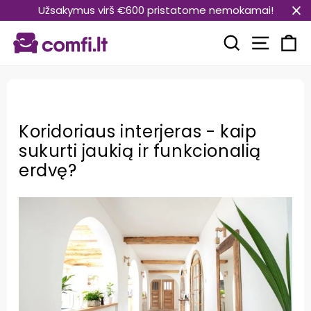
Pereiti
Užsakymus virš €600 pristatome nemokamai!
prie
Svetain
turinio
Paieška
Kr
Koridoriaus interjeras - kaip
sukurti jaukią ir funkcionalią
erdvę?