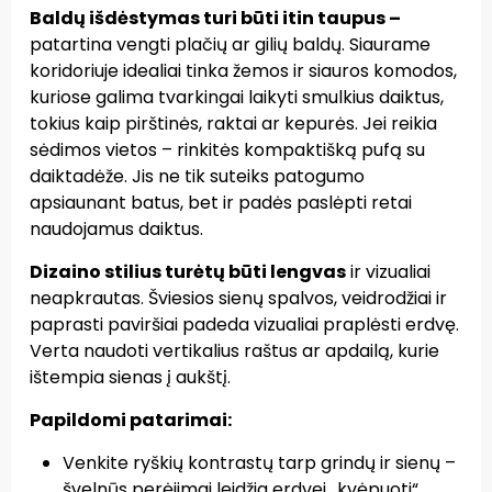
Baldų išdėstymas turi būti itin taupus
–
patartina vengti plačių ar gilių baldų. Siaurame
koridoriuje idealiai tinka žemos ir siauros komodos,
kuriose galima tvarkingai laikyti smulkius daiktus,
tokius kaip pirštinės, raktai ar kepurės. Jei reikia
sėdimos vietos – rinkitės kompaktišką pufą su
daiktadėže. Jis ne tik suteiks patogumo
apsiaunant batus, bet ir padės paslėpti retai
naudojamus daiktus.
Dizaino stilius turėtų būti lengvas
ir vizualiai
neapkrautas.
Šviesios sienų spalvos, veidrodžiai ir
paprasti paviršiai padeda vizualiai praplėsti erdvę.
Verta naudoti vertikalius raštus ar apdailą, kurie
ištempia sienas į aukštį.
Papildomi patarimai:
Venkite ryškių kontrastų tarp grindų ir sienų –
švelnūs perėjimai leidžia erdvei „kvėpuoti“.