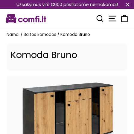
Pereiti
Užsakymus virš €600 pristatome nemokamai!
prie
Svetain
turinio
Paieška
Kr
Namai
/
Baltos komodos
/
Komoda Bruno
Komoda Bruno