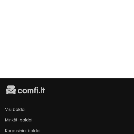
Komoda
Bruno
Išankstinis
užsakymas
€225
Visi baldai
Minkšti baldai
Korpusiniai baldai