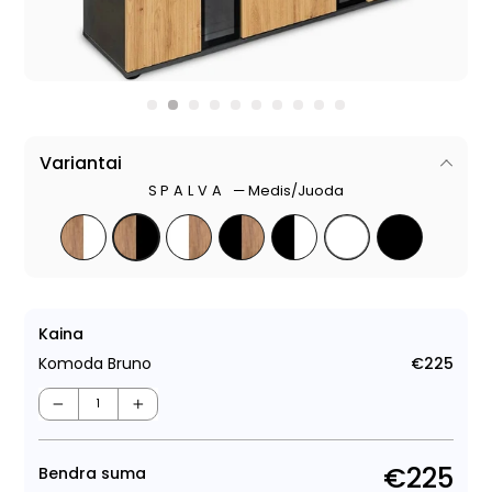
Variantai
SPALVA
—
Medis/Juoda
Kaina
Komoda Bruno
€225
Regu
kain
−
+
€225
Bendra suma