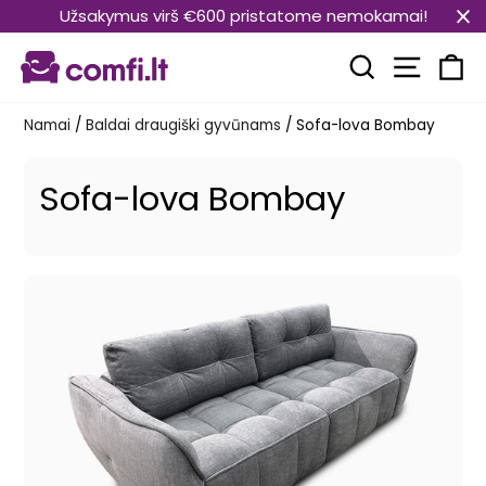
Pereiti
Užsakymus virš €600 pristatome nemokamai!
prie
Svetain
turinio
Paieška
Kr
Namai
/
Baldai draugiški gyvūnams
/
Sofa-lova Bombay
Sofa-lova Bombay