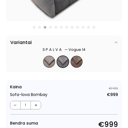
Variantai
SPALVA
—
Vogue 14
Kaina
€1 199
Sofa-lova Bombay
€999
Regu
Išpa
kain
kain
−
+
€999
Bendra suma