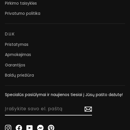
Pirkimo taisyklės
Privatumo politika
D.U.K
Pristatymas
Apmokėjimas
Garantijos
Baldų priežiūra
Specialūs pasiūlymai ir naujienos tiesiai į Jūsų pašto dėžutę!
ĮRAŠYKITE
SAVO
EL.
PAŠTĄ
Instagram
Facebook
YouTube
Messenger
Pinterest