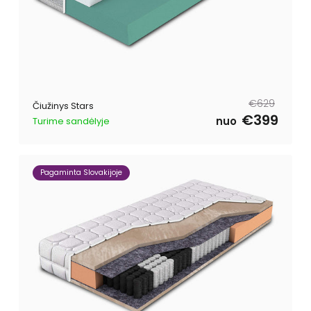
Reguliari
Išpardavimo
€629
Čiužinys Stars
kaina
kaina
€399
nuo
Turime sandėlyje
Pagaminta Slovakijoje