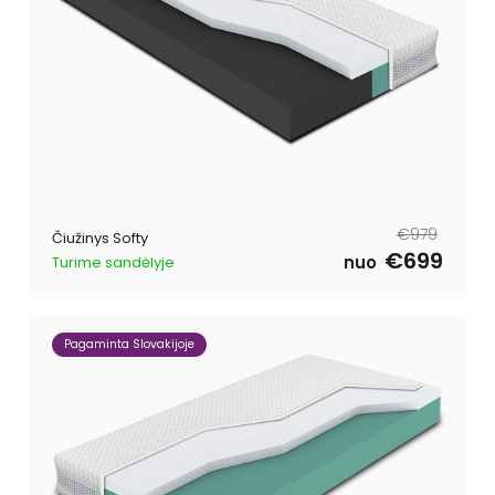
Reguliari
Išpardavimo
€979
Čiužinys Softy
kaina
kaina
€699
nuo
Turime sandėlyje
Pagaminta Slovakijoje