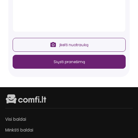
Įkelti nuotrauką
Siųsti pranešimą
Visi baldai
Minkšti baldai