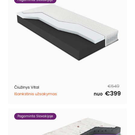
Reguliari
Išpardavimo
€549
Čiužinys Vital
kaina
kaina
€399
nuo
Išankstinis užsakymas
Pagaminta Slovakijoje