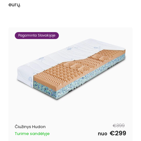
eurų.
Pagaminta Slovakijoje
Reguliari
Išpardavimo
€399
Čiužinys Hudon
kaina
kaina
€299
nuo
Turime sandėlyje