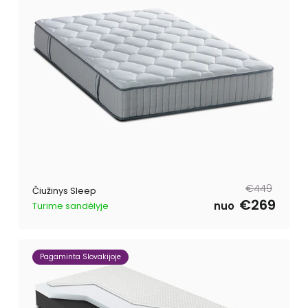
Reguliari
Išpardavimo
€449
Čiužinys Sleep
kaina
kaina
€269
nuo
Turime sandėlyje
Pagaminta Slovakijoje