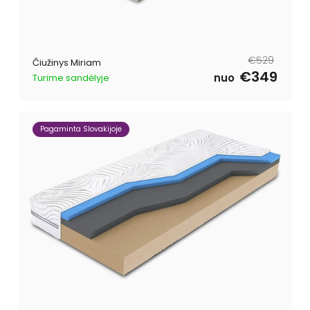
Reguliari
Išpardavimo
€529
Čiužinys Miriam
kaina
kaina
€349
nuo
Turime sandėlyje
Pagaminta Slovakijoje