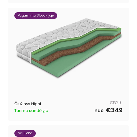
Pagaminta Slovakijoje
Reguliari
Išpardavimo
€529
Čiužinys Night
kaina
kaina
€349
nuo
Turime sandėlyje
Naujiena