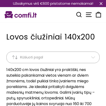
Pereiti
Užsakymus virš €600 pristatome nemokamai!
prie
Svetain
turinio
Paieška
Kr
Lovos čiužiniai 140x200
Rūšiuoti pagal
140x200 cm lovos čiužiniai yra praktiški, nes
suteikia pakankamai vietos vienam ar dviem
žmonėms, todėl puikiai tinka įvairiems miego
poreikiams. Jie idealiai pritaikyti dvigulėms
mažesnių matmenų lovoms. Galimi įvairių tipų –
putų, spyruokliniai, ortopediniai. Mūsų
parduotuvėje jų kainos svyruoja nuo 160 iki 700