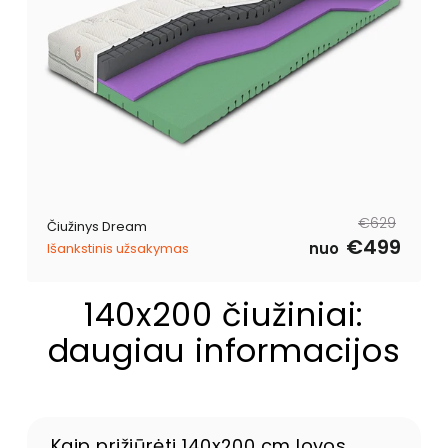
Reguliari
Išpardavimo
€629
Čiužinys Dream
kaina
kaina
€499
nuo
Išankstinis užsakymas
140x200 čiužiniai:
daugiau informacijos
Kaip prižiūrėti 140x200 cm lovos