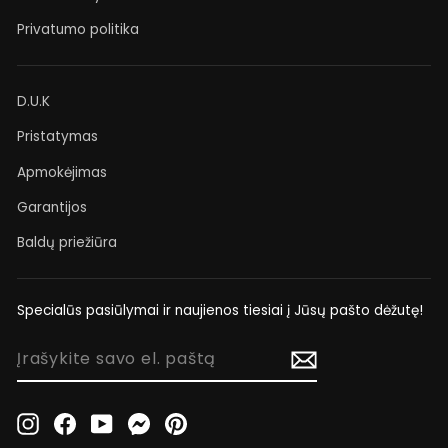
Privatumo politika
D.U.K
Pristatymas
Apmokėjimas
Garantijos
Baldų priežiūra
Specialūs pasiūlymai ir naujienos tiesiai į Jūsų pašto dėžutę!
ĮRAŠYKITE
SAVO
EL.
PAŠTĄ
Instagram
Facebook
YouTube
Messenger
Pinterest