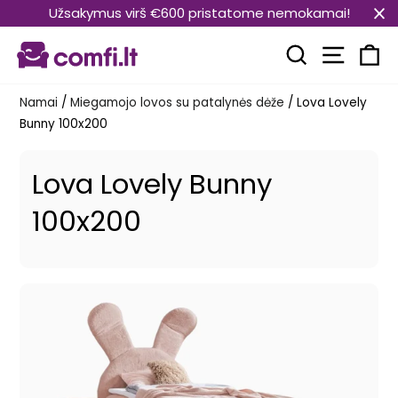
Pereiti
Užsakymus virš €600 pristatome nemokamai!
prie
Svetain
turinio
Paieška
Kr
Namai
/
Miegamojo lovos su patalynės dėže
/
Lova Lovely
Bunny 100x200
Lova Lovely Bunny
100x200