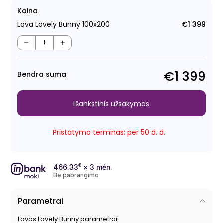
Kaina
Lova Lovely Bunny 100x200
€1 399
Regu
kain
−
+
€1 399
Bendra suma
Išankstinis užsakymas
Pristatymo terminas: per 50 d. d.
466.33
€
× 3 mėn.
Be pabrangimo
Parametrai
Lovos Lovely Bunny parametrai: