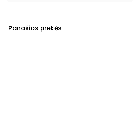
Panašios prekės
Lova Lovely
Bunny
100x200
Išankstinis
užsakymas
€1 399