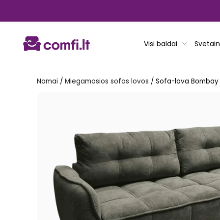
Pereiti
prie
turinio
Visi baldai
Svetain
Namai
/
Miegamosios sofos lovos
/
Sofa-lova Bombay 