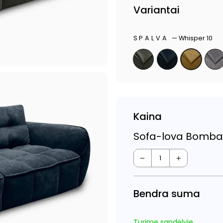
Variantai
SPALVA
—
Whisper 10
Kaina
Sofa-lova Bomba
−
+
Bendra suma
Turime sandėlyje