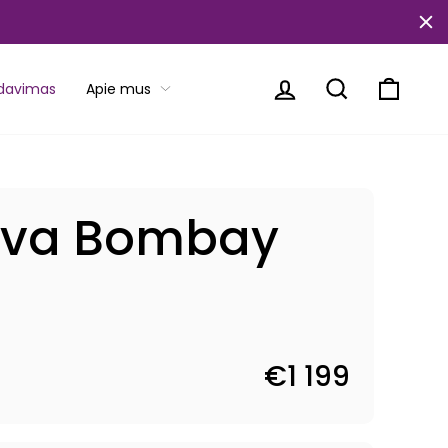
Prisijungti
Paieška
Krepše
rdavimas
Apie mus
ova Bombay
€1 199