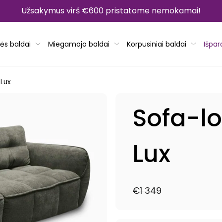
Užsakymus virš €600 pristatome nemokamai!
ės baldai
Miegamojo baldai
Korpusiniai baldai
Išpa
Lux
Sofa-l
Lux
€1 349
Reguliari
Išpardavimo
kaina
kaina