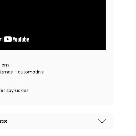
0 cm
izmas – automatinis
ket spyruoklės
nas