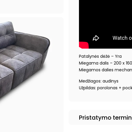
Patalynės dėžė – Yra
Miegama dalis – 200 x 16
Miegamos dalies mechan
Medžiagos: audinys
Užpildas: porolonas + poc
Pristatymo termi