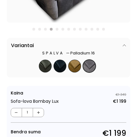
Variantai
SPALVA
—
Palladium 16
Kaina
€1 349
Sofa-lova Bombay Lux
€1 199
Regu
Išpa
kain
kain
−
+
€1 199
Bendra suma