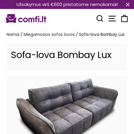
Pereiti
Užsakymus virš €600 pristatome nemokamai!
prie
Svetain
turinio
Paieška
Kr
Namai
/
Miegamosios sofos lovos
/
Sofa-lova Bombay Lux
Sofa-lova Bombay Lux