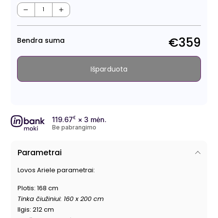
Regu
kain
−
+
€359
Bendra suma
Išparduota
119.67
€
× 3 mėn.
Be pabrangimo
Parametrai
Lovos Ariele parametrai:
Plotis: 168 cm
Tinka čiužiniui: 160 x 200 cm
Ilgis: 212 cm