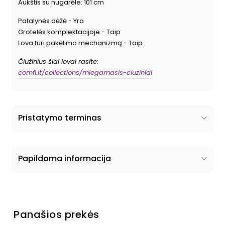
Aukštis su nugarėle: 101 cm
Patalynės dėžė - Yra
Grotelės komplektacijoje - Taip
Lova turi pakėlimo mechanizmą - Taip
Čiužinius šiai lovai rasite:
comfi.lt/collections/miegamasis-ciuziniai
Pristatymo terminas
Papildoma informacija
Panašios prekės