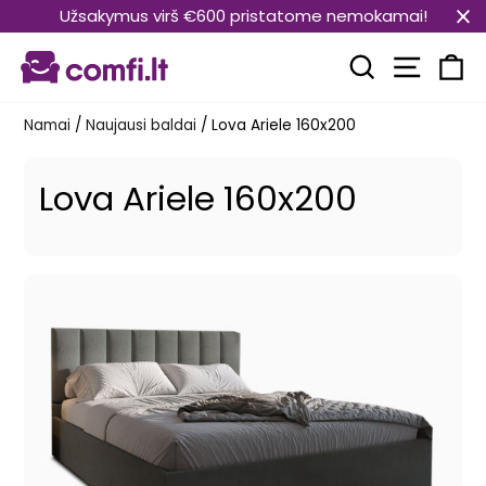
Pereiti
Užsakymus virš €600 pristatome nemokamai!
prie
Svetain
turinio
Paieška
Kr
Namai
/
Naujausi baldai
/
Lova Ariele 160x200
Lova Ariele 160x200