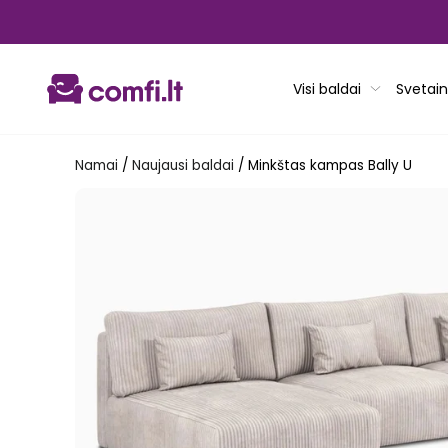
Pereiti
prie
turinio
Visi baldai
Svetain
Namai
/
Naujausi baldai
/
Minkštas kampas Bally U