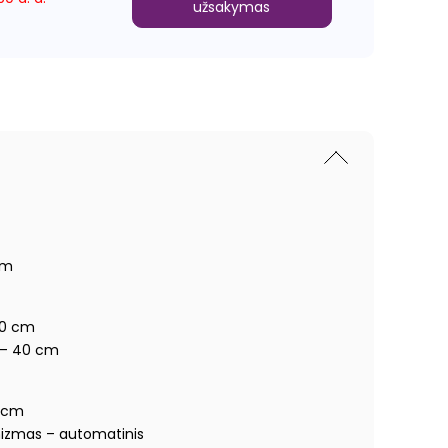
užsakymas
cm
80 cm
s – 40 cm
0 cm
izmas – automatinis