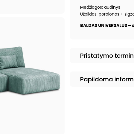
Medžiagos: audinys
Užpildas: porolonas + zigz
BALDAS UNIVERSALUS – s
Pristatymo termi
Papildoma inform