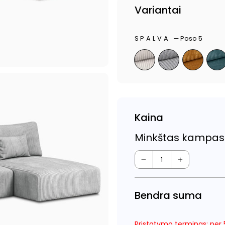
Variantai
SPALVA
—
Poso 5
Kaina
Minkštas kampas 
−
+
Bendra suma
Pristatymo terminas: per 5