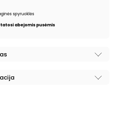
aginės spyruoklės
tatosi abejomis pusėmis
nas
acija