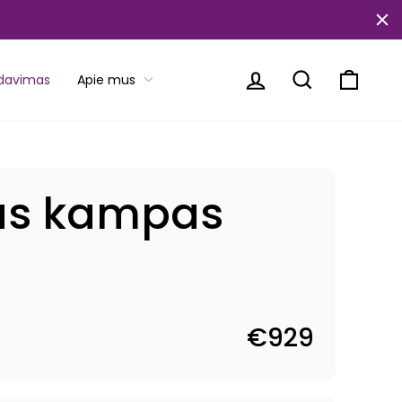
Prisijungti
Paieška
Krepše
rdavimas
Apie mus
as kampas
€929