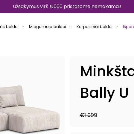
Užsakymus virš €600 pristatome nemokamai!
ės baldai
Miegamojo baldai
Korpusiniai baldai
Išpa
Minkšt
Bally U
€1 099
Reguliari
Išpardavimo
kaina
kaina