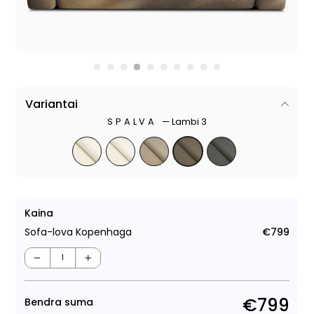
Variantai
SPALVA
—
Lambi 3
Kaina
Sofa-lova Kopenhaga
€799
Regu
kain
−
+
€799
Bendra suma