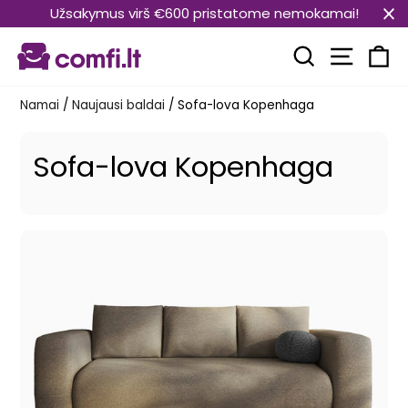
Pereiti
Užsakymus virš €600 pristatome nemokamai!
prie
Svetain
turinio
Paieška
Kr
Namai
/
Naujausi baldai
/
Sofa-lova Kopenhaga
Sofa-lova Kopenhaga