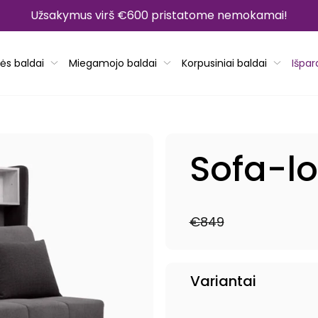
Užsakymus virš €600 pristatome nemokamai!
ės baldai
Miegamojo baldai
Korpusiniai baldai
Išpa
Sofa-l
€849
Reguliari
Išpardavimo
kaina
kaina
Variantai