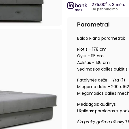
275.00
€
× 3 mėn.
Be pabrangimo
Parametrai
Baldo Piana parametrai:
Plotis - 178 cm
Gylis - 115 cm
Aukštis - 136 cm
Sėdimosios dalies aukštis
Patalynės dėžė – Yra (1)
Miegama dalis – 200 x 16
Miegamosios dalies mech
Medžiagos: audinys
Užpildas: porolonas + poc
Šią prekę galime užsakyti i