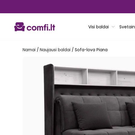
Pereiti
prie
turinio
Visi baldai
Svetain
Namai
/
Naujausi baldai
/
Sofa-lova Piana