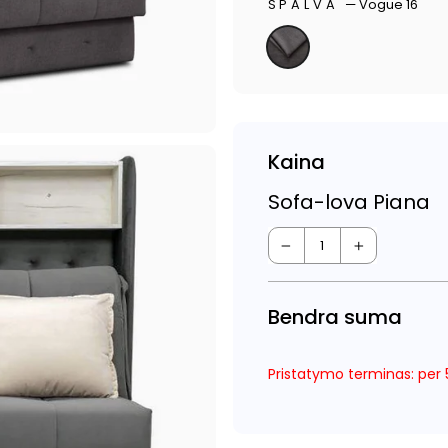
SPALVA
—
Vogue 16
Kaina
Sofa-lova Piana
−
+
Bendra suma
Pristatymo terminas: per 5