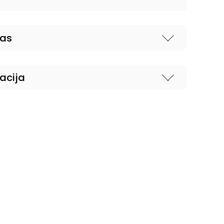
nas
acija