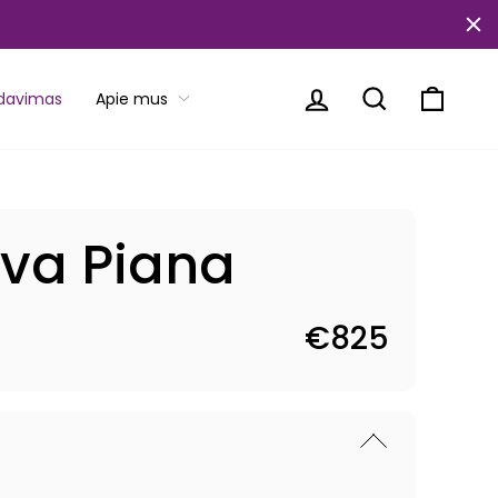
Prisijungti
Paieška
Krepše
rdavimas
Apie mus
ova Piana
€825