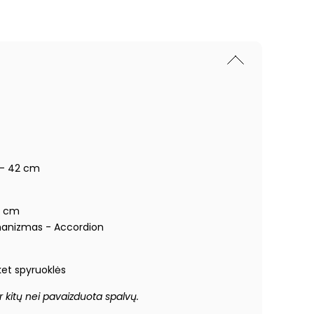
 - 42 cm
2 cm
anizmas - Accordion
ket spyruoklės
r kitų nei pavaizduota spalvų.