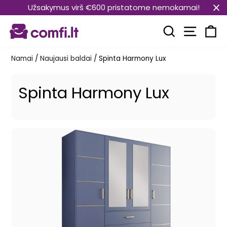
Pereiti
Užsakymus virš €600 pristatome nemokamai!
prie
Svetain
turinio
Paieška
Kr
Namai
/
Naujausi baldai
/
Spinta Harmony Lux
Spinta Harmony Lux