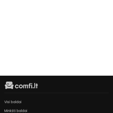
Spinta
Harmony
Lux
Išankstinis
užsakymas
€469
Visi baldai
Minkšti baldai