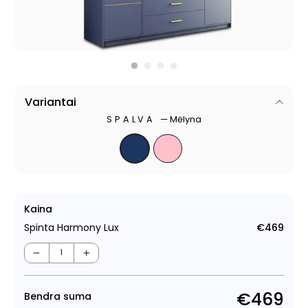
Variantai
SPALVA
—
Mėlyna
Kaina
Spinta Harmony Lux
€469
Regu
kain
−
+
€469
Bendra suma