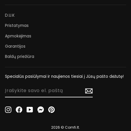
D.U.K
Pristatymas
Apmokėjimas
Garantijos
Baldų priežiūra
Specialūs pasiūlymai ir naujienos tiesiai į Jūsų pašto dėžutę!
ĮRAŠYKITE
SAVO
EL.
PAŠTĄ
Instagram
Facebook
YouTube
Messenger
Pinterest
2026 © Comfi.lt.