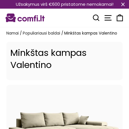
Pereiti
Užsakymus virš €600 pristatome nemokamai!
prie
Svetain
turinio
Paieška
Kr
Namai
/
Populiariausi baldai
/
Minkštas kampas Valentino
Minkštas kampas
Valentino