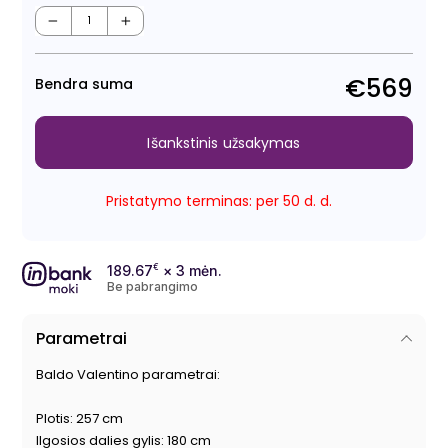
Regu
Išpa
kain
kain
−
+
€569
Bendra suma
Išankstinis užsakymas
Pristatymo terminas: per 50 d. d.
189.67
€
× 3 mėn.
Be pabrangimo
Parametrai
Baldo Valentino parametrai:
Plotis: 257 cm
Ilgosios dalies gylis: 180 cm