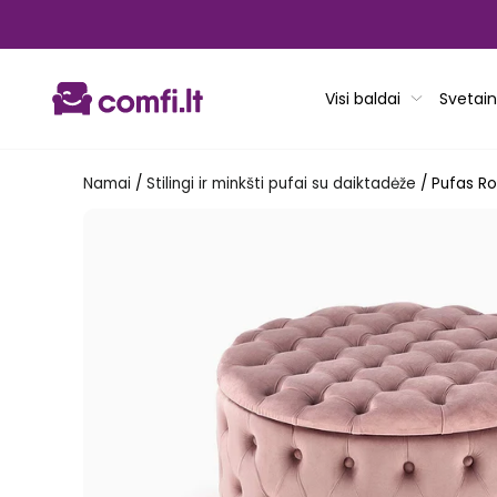
Pereiti
prie
turinio
Visi baldai
Svetain
Namai
/
Stilingi ir minkšti pufai su daiktadėže
/
Pufas Ro