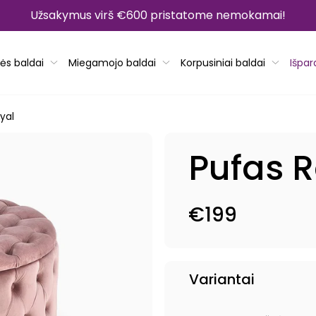
Užsakymus virš €600 pristatome nemokamai!
ės baldai
Miegamojo baldai
Korpusiniai baldai
Išpa
yal
Pufas R
€199
Reguliari
kaina
Variantai