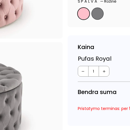
SPALVA
—
Rožinė
Kaina
Pufas Royal
−
+
Bendra suma
Pristatymo terminas: per 5