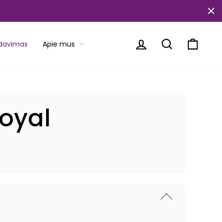
Prisijungti
Paieška
Krepše
rdavimas
Apie mus
oyal