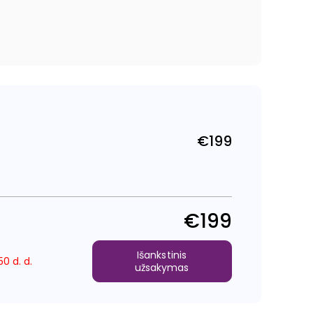
€199
Reguliari
kaina
€199
Išankstinis
0 d. d.
užsakymas