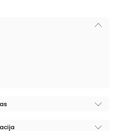
nas
acija