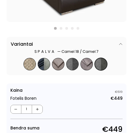
Variantai
SPALVA
—
Camel 18 / Camel 7
Kaina
€519
Fotelis Boren
€449
Regu
Išpa
kain
kain
−
+
€449
Bendra suma