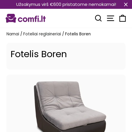
Pereiti
Užsakymus virš €600 pristatome nemokamai!
prie
Svetain
turinio
Paieška
Kr
Namai
/
Foteliai reglaineriai
/
Fotelis Boren
Fotelis Boren