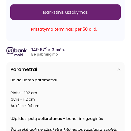
Išankstinis užsakymas
Pristatymo terminas: per 50 d. d.
149.67
€
× 3 mėn.
Be pabrangimo
Parametrai
Baldo Boren parametrai:
Plotis - 102 cm
Gylis - 112 cm
Aukštis - 94 cm
Užpildas: putų poliuretanas + bonell ir zigzaginės
Šią prekę galime užsakyti ir kitų nei pavaizduota spalvų.