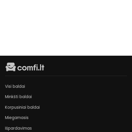
Fotelis
Boren
Reguliari
Išpardavimo
€519
Išankstinis
kaina
kaina
užsakymas
€449
Visi baldai
Minkšti baldai
Korpusiniai baldai
Miegamasis
Išpardavimas