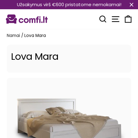
Pereiti
Užsakymus virš €600 pristatome nemokamai!
prie
Svetain
turinio
Paieška
Kr
Namai
/
Lova Mara
Lova Mara