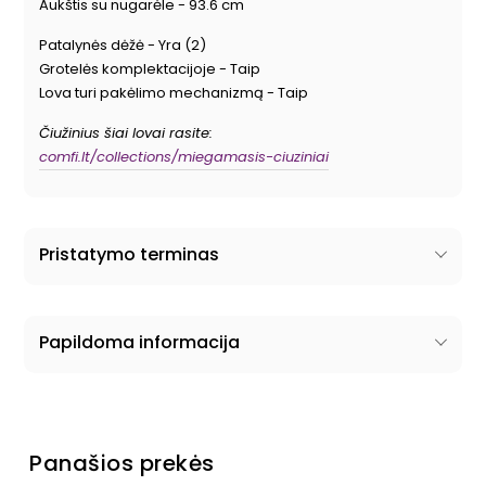
Aukštis su nugarėle - 93.6 cm
Patalynės dėžė - Yra (2)
Grotelės komplektacijoje - Taip
Lova turi pakėlimo mechanizmą - Taip
Čiužinius šiai lovai rasite:
comfi.lt/collections/miegamasis-ciuziniai
Pristatymo terminas
Papildoma informacija
Panašios prekės