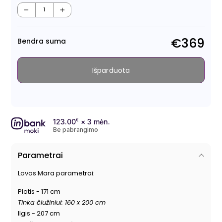
Regu
kain
−
+
€369
Bendra suma
Išparduota
123.00
€
× 3 mėn.
Be pabrangimo
Parametrai
Lovos Mara parametrai:
Plotis - 171 cm
Tinka čiužiniui: 160 x 200 cm
Ilgis - 207 cm