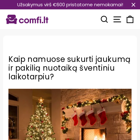
Pereiti
Užsakymus virš €600 pristatome nemokamai!
prie
Svetain
turinio
Paieška
Kr
Kaip namuose sukurti jaukumą
ir pakilią nuotaiką šventiniu
laikotarpiu?