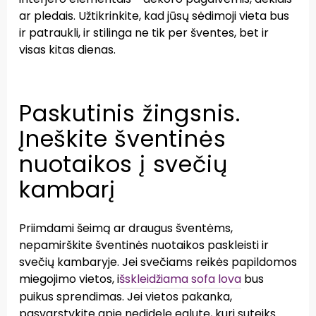
ar pledais. Užtikrinkite, kad jūsų sėdimoji vieta bus
ir patraukli, ir stilinga ne tik per šventes, bet ir
visas kitas dienas.
Paskutinis žingsnis.
Įneškite šventinės
nuotaikos į svečių
kambarį
Priimdami šeimą ar draugus šventėms,
nepamirškite šventinės nuotaikos paskleisti ir
svečių kambaryje. Jei svečiams reikės papildomos
miegojimo vietos, i
šskleidžiama sofa lova
bus
puikus sprendimas. Jei vietos pakanka,
pasvarstykite apie nedidelę eglutę, kuri suteiks