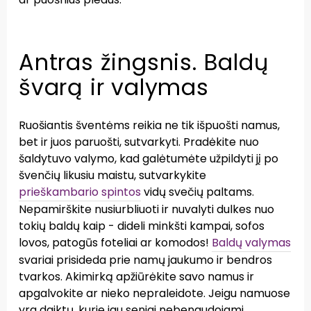
Antras žingsnis. Baldų
švarą ir valymas
Ruošiantis šventėms reikia ne tik išpuošti namus,
bet ir juos paruošti, sutvarkyti. Pradėkite nuo
šaldytuvo valymo, kad galėtumėte užpildyti jį po
švenčių likusiu maistu, sutvarkykite
prieškambario spintos
vidų svečių paltams.
Nepamirškite nusiurbliuoti ir nuvalyti dulkes nuo
tokių baldų kaip - dideli minkšti kampai, sofos
lovos, patogūs foteliai ar komodos!
Baldų valymas
svariai prisideda prie namų jaukumo ir bendros
tvarkos. Akimirką apžiūrėkite savo namus ir
apgalvokite ar nieko nepraleidote. Jeigu namuose
yra daiktų, kurie jau seniai nebenaudojami,