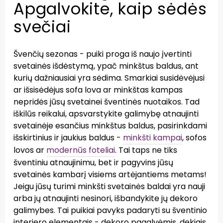
Apgalvokite, kaip sėdės
svečiai
Švenčių sezonas - puiki proga iš naujo įvertinti
svetainės išdėstymą, ypač minkštus baldus, ant
kurių dažniausiai yra sėdima. Smarkiai susidėvėjusi
ar išsisėdėjus sofa lova ar minkštas kampas
nepridės jūsų svetainei šventinės nuotaikos. Tad
iškilūs reikalui, apsvarstykite galimybę atnaujinti
svetainėje esančius minkštus baldus, pasirinkdami
išskirtinius ir jaukius baldus -
minkšti kampai
, sofos
lovos ar
modernūs foteliai
. Tai taps ne tiks
šventiniu atnaujinimu, bet ir pagyvins jūsų
svetainės kambarį visiems artėjantiems metams!
Jeigu jūsų turimi minkšti svetainės baldai yra nauji
arba jų atnaujinti nesinori, išbandykite jų dekoro
galimybes. Tai puikiai pavyks padaryti su šventinio
interjero elementais - dekoro pagalvėmis, dekiais