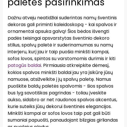
paletės pasirinkimas
Dažnu atveju neatidžiai suderintas namų šventinis
dekoras gali priminti kaleidoskopą - kai spalvos ir
ornamentai apsuka galvą! Šios bėdos išvengti
padės teisingai apsvarstytas šventinio dekoro
stilius, spalvų paletė ir suderinamumas su namų
interjeru, kurį jau ir taip puošia minkšti kampai,
sofos lovos, spintos su varstomomis durimis ir kiti
patogūs baldai
. Pirmiausia atkreipkite dėmesį,
kokios spalvos minkšti baldai jau yra įsikūrę jūsų
namuose, atsižvelkite į jų spalvų paletę. Namus
puoškite baldų paletės spalvomis - šios spalvos
bus lyg savotiškas pagrindas - toliau įveskite
aukso, sidabro ar net raudonos spalvos akcentus,
kurie suteiks jūsų dekorui šventinės elegancijos.
Minkšti kampai ar sofos lovos taip pat gali būti
sumaniai papuošti, panaudojant blizgias girliandas
ar puošnius pledus.