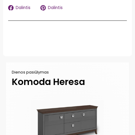
Dalintis
Dalintis
Dalintis
Dalintis
Facebook
Pinterest
Dienos pasiūlymas
Di
Komoda Heresa
M
D