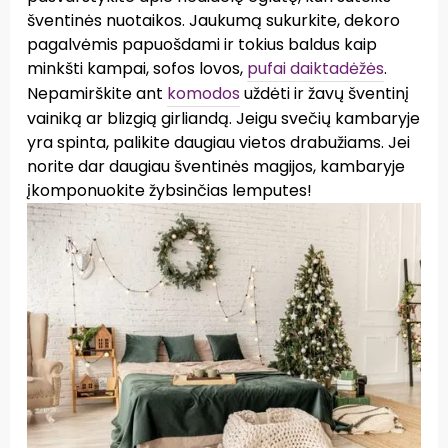
šventinės nuotaikos. Jaukumą sukurkite, dekoro
pagalvėmis papuošdami ir tokius baldus kaip
minkšti kampai, sofos lovos,
pufai daiktadėžės
.
Nepamirškite ant
komodos
uždėti ir žavų šventinį
vainiką ar blizgią girliandą. Jeigu svečių kambaryje
yra spinta, palikite daugiau vietos drabužiams. Jei
norite dar daugiau šventinės magijos, kambaryje
įkomponuokite žybsinčias lemputes!