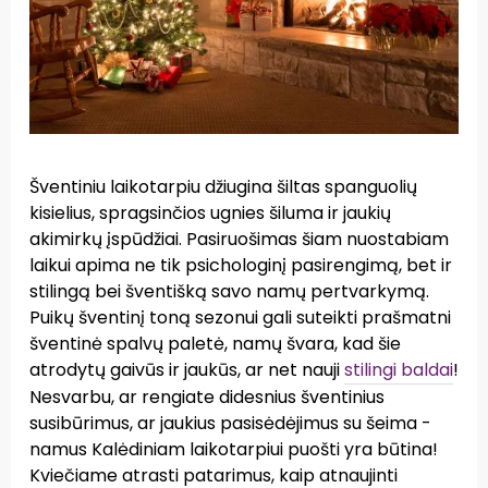
Šventiniu laikotarpiu džiugina šiltas spanguolių
kisielius, spragsinčios ugnies šiluma ir jaukių
akimirkų įspūdžiai. Pasiruošimas šiam nuostabiam
laikui apima ne tik psichologinį pasirengimą, bet ir
stilingą bei šventišką savo namų pertvarkymą.
Puikų šventinį toną sezonui gali suteikti prašmatni
šventinė spalvų paletė, namų švara, kad šie
atrodytų gaivūs ir jaukūs, ar net nauji
stilingi baldai
!
Nesvarbu, ar rengiate didesnius šventinius
susibūrimus, ar jaukius pasisėdėjimus su šeima -
namus Kalėdiniam laikotarpiui puošti yra būtina!
Kviečiame atrasti patarimus, kaip atnaujinti