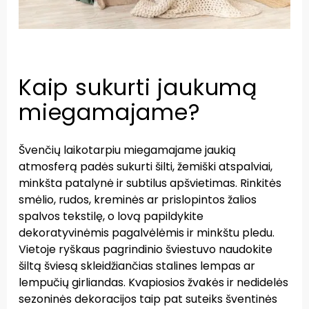
Kaip sukurti jaukumą
miegamajame?
Švenčių laikotarpiu miegamajame jaukią
atmosferą padės sukurti šilti, žemiški atspalviai,
minkšta patalynė ir subtilus apšvietimas. Rinkitės
smėlio, rudos, kreminės ar prislopintos žalios
spalvos tekstilę, o lovą papildykite
dekoratyvinėmis pagalvėlėmis ir minkštu pledu.
Vietoje ryškaus pagrindinio šviestuvo naudokite
šiltą šviesą skleidžiančias stalines lempas ar
lempučių girliandas. Kvapiosios žvakės ir nedidelės
sezoninės dekoracijos taip pat suteiks šventinės