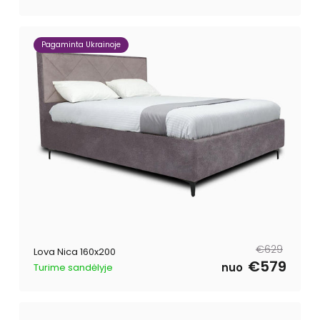
Pagaminta Ukrainoje
Reguliari
Išpardavimo
€629
Lova Nica 160x200
kaina
kaina
€579
nuo
Turime sandėlyje