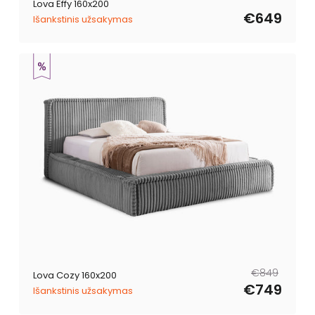
Lova Effy 160x200
€649
Išankstinis užsakymas
Reguliari
Išpardavimo
€849
Lova Cozy 160x200
kaina
kaina
€749
Išankstinis užsakymas