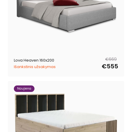
Reguliari
Išpardavimo
€669
Lova Heaven 160x200
kaina
kaina
€555
Išankstinis užsakymas
Naujiena