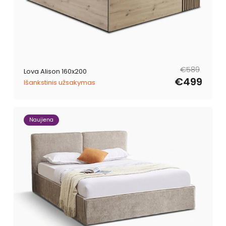
Reguliari
Išpardavimo
€589
Lova Alison 160x200
kaina
kaina
€499
Išankstinis užsakymas
Naujiena