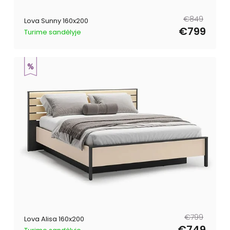
Reguliari
Išpardavimo
€849
Lova Sunny 160x200
kaina
kaina
€799
Turime sandėlyje
Reguliari
Išpardavimo
€799
Lova Alisa 160x200
kaina
kaina
€749