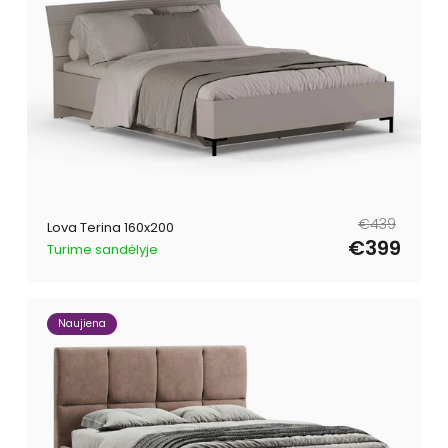
Reguliari
Išpardavimo
€439
Lova Terina 160x200
kaina
kaina
€399
Turime sandėlyje
Naujiena