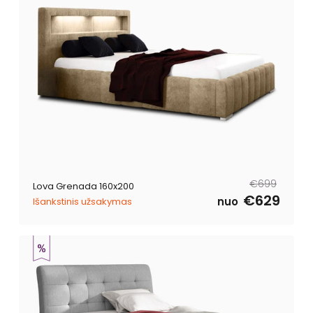
Reguliari
Išpardavimo
€699
Lova Grenada 160x200
kaina
kaina
€629
nuo
Išankstinis užsakymas