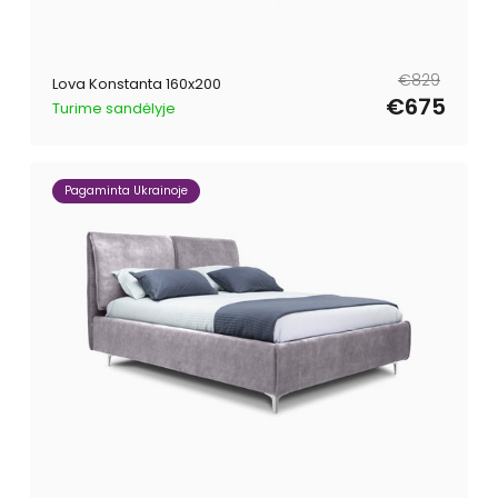
Reguliari
Išpardavimo
€829
Lova Konstanta 160x200
kaina
kaina
€675
Turime sandėlyje
Pagaminta Ukrainoje