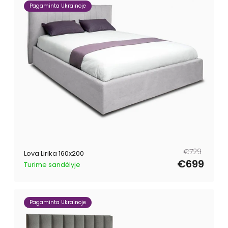
Pagaminta Ukrainoje
Reguliari
Išpardavimo
€729
Lova Lirika 160x200
kaina
kaina
€699
Turime sandėlyje
Pagaminta Ukrainoje