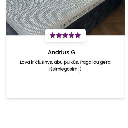
Pristatymas
.
Ar baldams yra taikoma garantija?
Taip. Visiems mūsų parduodamiems baldams yra
suteikiama 2 metų gamintojo garantija.
Kaip išsirinkti dvigulę lovą su čiužiniu?
Andrius G.
Renkantis miegamojo lovą derėtų atkreipti dėmesį, jog ji
Lova ir čiužinys, abu puikūs. Pagaliau gerai
gali būti parduodama su čiužiniu arba be jo. Svarbu
išsimiegosim ;)
įvertinti kokio dydžio lovos ir kokio tipo čiužinio jums
reikėtų. Nepamirškite atkreipti dėmesio ir į patį lovos
modelį bei spalvą, derinkite ją prie jau esamo miegamojo
interjero.
Ar baldų spalvos nuotraukoje atitinka realų
variantą?
Baldų plokštės ar audinių spalva nuo pateiktos
nuotraukoje gali nežymiai skirtis, dėl Jūsų kompiuterio