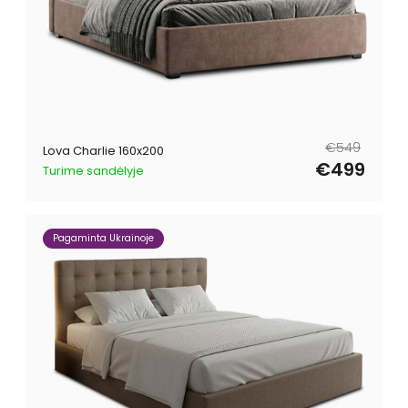
Reguliari
Išpardavimo
€549
Lova Charlie 160x200
kaina
kaina
€499
Turime sandėlyje
Pagaminta Ukrainoje