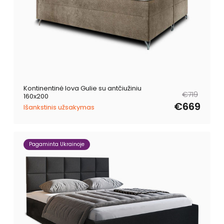
Kontinentinė lova Gulie su antčiužiniu
Reguliari
Išpardavimo
€719
160x200
kaina
kaina
€669
Išankstinis užsakymas
Pagaminta Ukrainoje