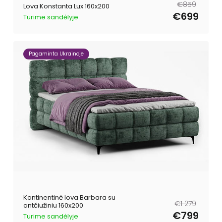
Reguliari
Išpardavimo
€859
Lova Konstanta Lux 160x200
kaina
kaina
€699
Turime sandėlyje
Pagaminta Ukrainoje
Kontinentinė lova Barbara su
Reguliari
Išpardavimo
€1 279
antčiužiniu 160x200
kaina
kaina
€799
Turime sandėlyje