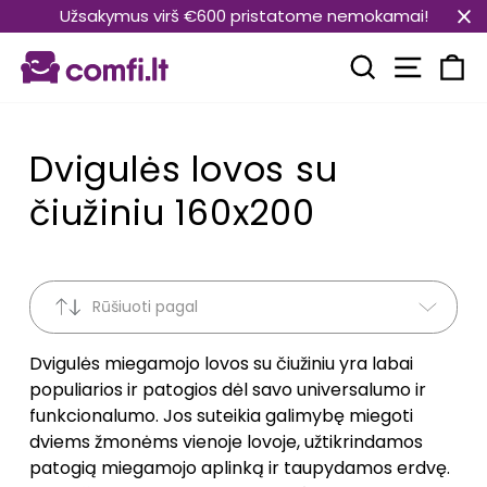
Pereiti
Užsakymus virš €600 pristatome nemokamai!
prie
Svetain
turinio
Paieška
Kr
Dvigulės lovos su
čiužiniu 160x200
Rūšiuoti pagal
Dvigulės miegamojo lovos su čiužiniu yra labai
populiarios ir patogios dėl savo universalumo ir
funkcionalumo. Jos suteikia galimybę miegoti
dviems žmonėms vienoje lovoje, užtikrindamos
patogią miegamojo aplinką ir taupydamos erdvę.