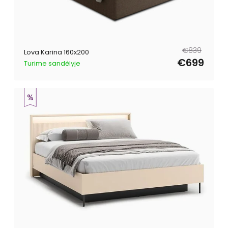
Reguliari
Išpardavimo
€839
Lova Karina 160x200
kaina
kaina
€699
Turime sandėlyje