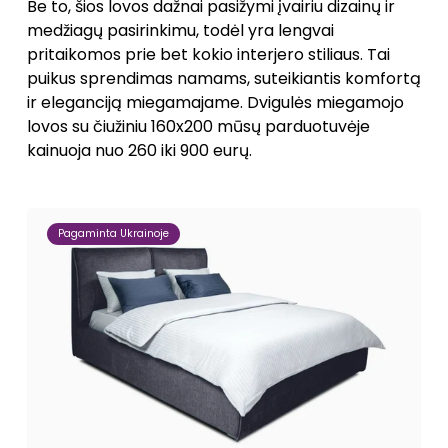
Be to, šios lovos dažnai pasižymi įvairiu dizainų ir
medžiagų pasirinkimu, todėl yra lengvai
pritaikomos prie bet kokio interjero stiliaus. Tai
puikus sprendimas namams, suteikiantis komfortą
ir eleganciją miegamajame. Dvigulės miegamojo
lovos su čiužiniu 160x200 mūsų parduotuvėje
kainuoja nuo 260 iki 900 eurų.
Pagaminta Ukrainoje