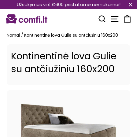
Pereiti
Užsakymus virš €600 pristatome nemokamai!
prie
Svetain
turinio
Paieška
Kr
Namai
/
Kontinentinė lova Gulie su antčiužiniu 160x200
Kontinentinė lova Gulie
su antčiužiniu 160x200