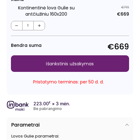
Kontinentinė lova Gulie su
€719
antčiužiniu 160x200
€669
Regu
Išpa
kain
kain
−
+
€669
Bendra suma
Išankstinis užsakymas
Pristatymo terminas: per 50 d. d.
223.00
€
× 3 mėn.
Be pabrangimo
Parametrai
Lovos Gulie parametrai: