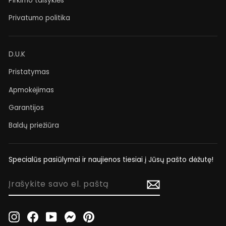
Pirkimo taisyklės
Privatumo politika
D.U.K
Pristatymas
Apmokėjimas
Garantijos
Baldų priežiūra
Specialūs pasiūlymai ir naujienos tiesiai į Jūsų pašto dėžutę!
ĮRAŠYKITE
SAVO
EL.
PAŠTĄ
Instagram
Facebook
YouTube
Messenger
Pinterest