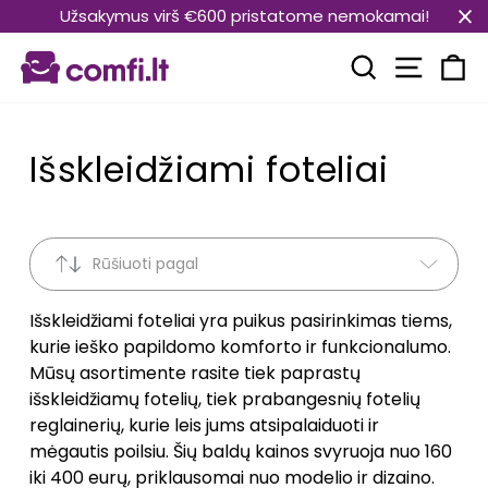
Pereiti
Užsakymus virš €600 pristatome nemokamai!
prie
Svetain
turinio
Paieška
Kr
Išskleidžiami foteliai
Rūšiuoti pagal
Išskleidžiami foteliai yra puikus pasirinkimas tiems,
kurie ieško papildomo komforto ir funkcionalumo.
Mūsų asortimente rasite tiek paprastų
išskleidžiamų fotelių, tiek prabangesnių fotelių
reglainerių, kurie leis jums atsipalaiduoti ir
mėgautis poilsiu. Šių baldų kainos svyruoja nuo 160
iki 400 eurų, priklausomai nuo modelio ir dizaino.