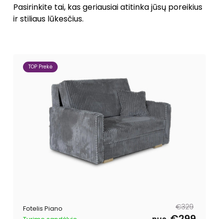
Pasirinkite tai, kas geriausiai atitinka jūsų poreikius
ir stiliaus lūkesčius.
TOP Prekė
Reguliari
Išpardavimo
€329
Fotelis Piano
kaina
kaina
€299