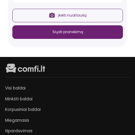
info@comfi.lt
.
Įkelti nuotrauką
Siųsti pranešimą
Visi baldai
Minkšti baldai
Korpusiniai baldai
Miegamasis
Išpardavimas