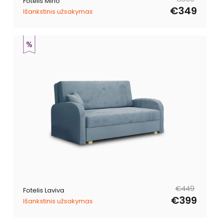
Fotelis Mino
kaina
kaina
€349
Išankstinis užsakymas
Reguliari
Išpardavimo
€449
Fotelis Laviva
kaina
kaina
€399
Išankstinis užsakymas