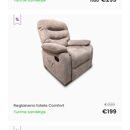
nuo
Turime sandėlyje
Reguliari
Išpardavimo
€239
Reglainerio fotelis Comfort
kaina
kaina
€199
Turime sandėlyje