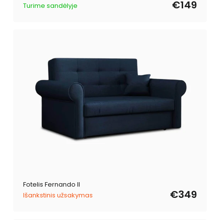
kaina
kaina
€149
Turime sandėlyje
Fotelis Fernando II
€349
Išankstinis užsakymas