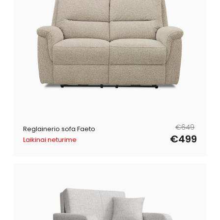
Reguliari
Išpardavimo
€649
Reglainerio sofa Faeto
kaina
kaina
€499
Laikinai neturime