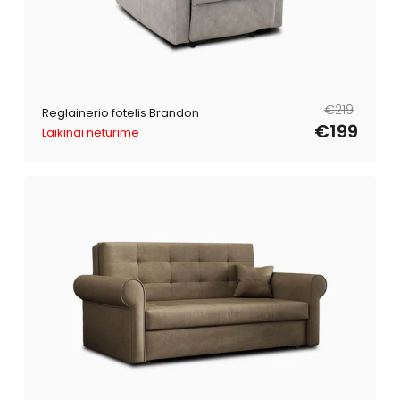
Reguliari
Išpardavimo
€219
Reglainerio fotelis Brandon
kaina
kaina
€199
Laikinai neturime