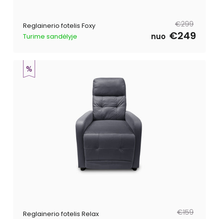
Reguliari
Išpardavimo
€299
Reglainerio fotelis Foxy
kaina
kaina
€249
nuo
Turime sandėlyje
Reguliari
Išpardavimo
€159
Reglainerio fotelis Relax