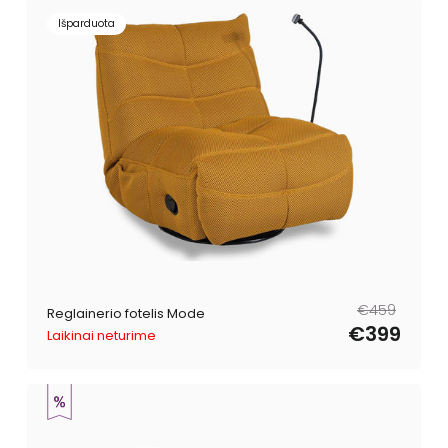
Išparduota
Reguliari
Išpardavimo
€459
Reglainerio fotelis Mode
kaina
kaina
€399
Laikinai neturime