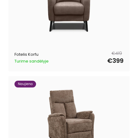
Reguliari
Išpardavimo
€419
Fotelis Korfu
kaina
kaina
€399
Turime sandėlyje
Naujiena