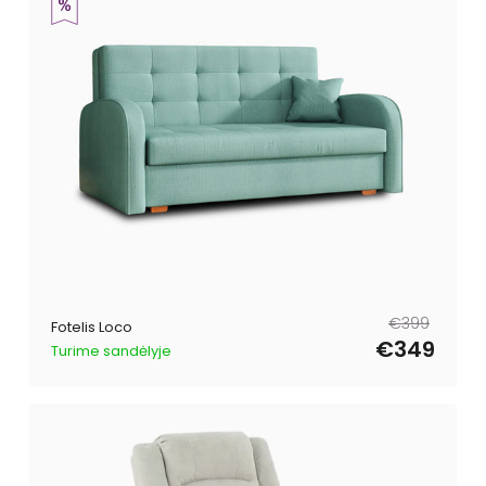
Reguliari
Išpardavimo
€399
Fotelis Loco
kaina
kaina
€349
Turime sandėlyje