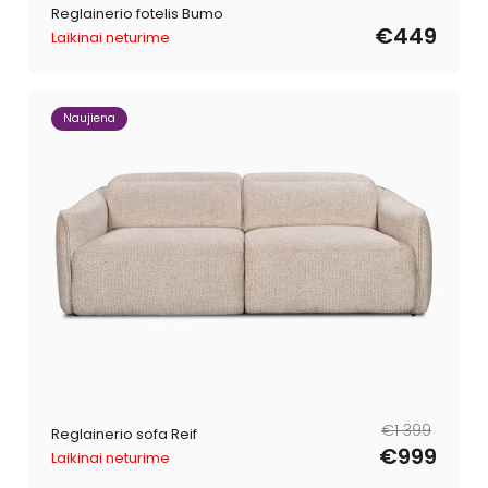
Reglainerio fotelis Bumo
€449
Laikinai neturime
Naujiena
Reguliari
Išpardavimo
€1 399
Reglainerio sofa Reif
kaina
kaina
€999
Laikinai neturime