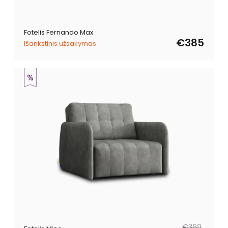
Fotelis Fernando Max
€385
Išankstinis užsakymas
Reguliari
Išpardavimo
€369