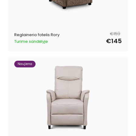
Reguliari
Išpardavimo
€159
Reglainerio fotelis Rory
kaina
kaina
€145
Turime sandėlyje
Naujiena