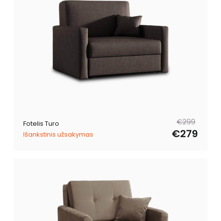
Reguliari
Išpardavimo
€299
Fotelis Turo
kaina
kaina
€279
Išankstinis užsakymas