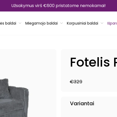
Užsakymus virš €600 pristatome nemokamai!
ės baldai
Miegamojo baldai
Korpusiniai baldai
Išpa
Fotelis
€329
Reguliari
Išpardavimo
kaina
kaina
Variantai