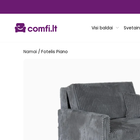
Pereiti
prie
turinio
Visi baldai
Svetain
Namai
/
Fotelis Piano