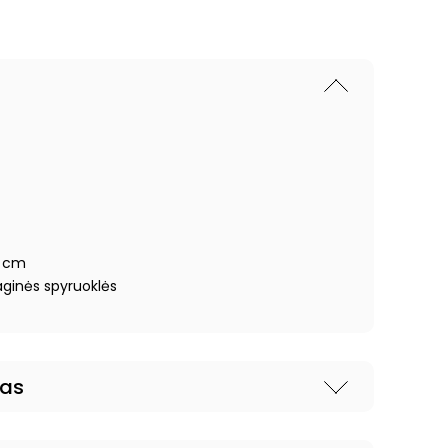
6 cm
aginės spyruoklės
nas