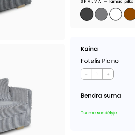
SPALVA
—
Tamsiai pilka
Kaina
Fotelis Piano
−
+
Bendra suma
Turime sandėlyje