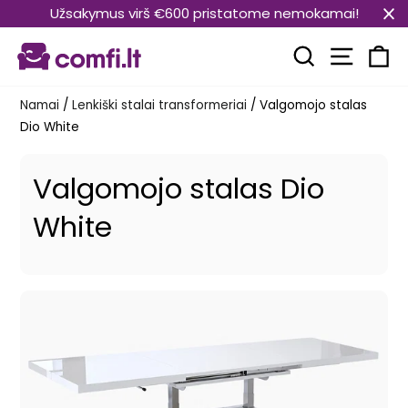
Pereiti
Užsakymus virš €600 pristatome nemokamai!
prie
Svetain
turinio
Paieška
Kr
Namai
/
Lenkiški stalai transformeriai
/
Valgomojo stalas
Dio White
Valgomojo stalas Dio
White