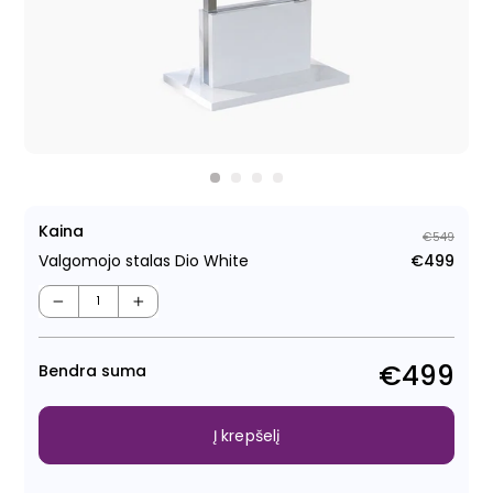
Kaina
€549
Valgomojo stalas Dio White
€499
Regu
Išpa
kain
kain
−
+
€499
Bendra suma
Į krepšelį