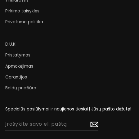
Tinklaraštis
Pirkimo taisyklės
Privatumo politika
D.U.K
Pristatymas
Apmokėjimas
Garantijos
Baldų priežiūra
Specialūs pasiūlymai ir naujienos tiesiai į Jūsų pašto dėžutę!
ĮRAŠYKITE
SAVO
EL.