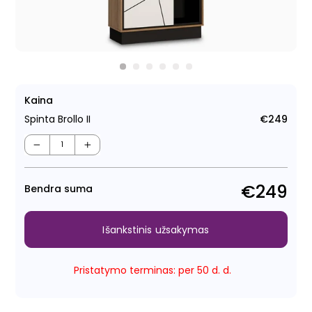
Kaina
Spinta Brollo II
€249
Regu
kain
−
+
€249
Bendra suma
Išankstinis užsakymas
Pristatymo terminas: per 50 d. d.