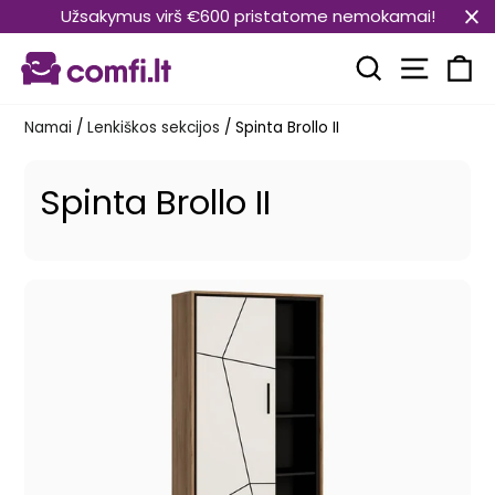
Pereiti
Užsakymus virš €600 pristatome nemokamai!
prie
Svetain
turinio
Paieška
Kr
Namai
/
Lenkiškos sekcijos
/
Spinta Brollo II
Spinta Brollo II