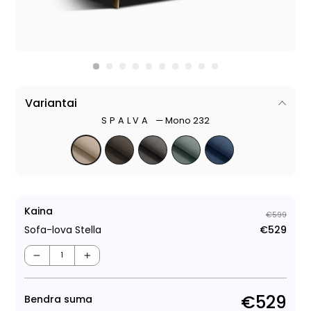
Variantai
SPALVA
—
Mono 232
Kaina
€599
Sofa-lova Stella
€529
Regu
Išpa
kain
kain
−
+
€529
Bendra suma