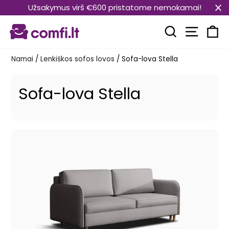
Pereiti
Užsakymus virš €600 pristatome nemokamai!
prie
Svetain
turinio
Paieška
Kr
Namai
/
Lenkiškos sofos lovos
/
Sofa-lova Stella
Sofa-lova Stella