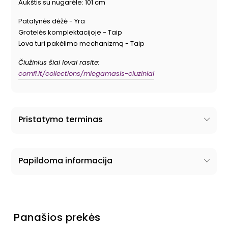
Aukštis su nugarėle: 101 cm
Patalynės dėžė - Yra
Grotelės komplektacijoje - Taip
Lova turi pakėlimo mechanizmą - Taip
Čiužinius šiai lovai rasite:
comfi.lt/collections/miegamasis-ciuziniai
Pristatymo terminas
Papildoma informacija
Panašios prekės