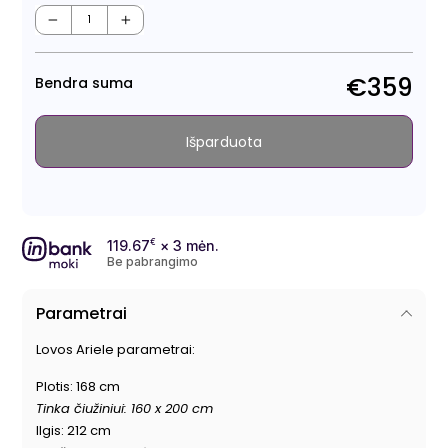
Regu
kain
−
+
€359
Bendra suma
Išparduota
119.67
€
× 3 mėn.
Be pabrangimo
Parametrai
Lovos Ariele parametrai:
Plotis: 168 cm
Tinka čiužiniui: 160 x 200 cm
Ilgis: 212 cm