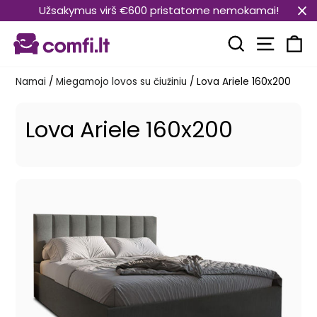
Pereiti
Užsakymus virš €600 pristatome nemokamai!
prie
Svetain
turinio
Paieška
Kr
Namai
/
Miegamojo lovos su čiužiniu
/
Lova Ariele 160x200
Lova Ariele 160x200