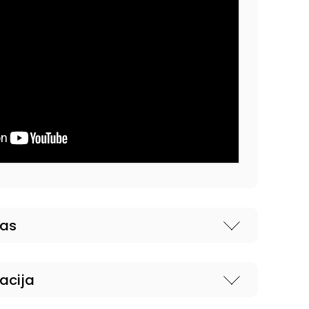
nas
acija