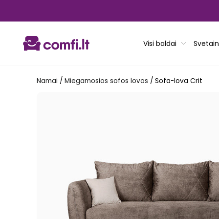
Pereiti
prie
turinio
Visi baldai
Svetain
Namai
/
Miegamosios sofos lovos
/
Sofa-lova Crit