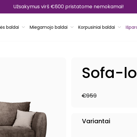
Užsakymus virš €600 pristatome nemokamai!
ės baldai
Miegamojo baldai
Korpusiniai baldai
Išpa
Sofa-lo
€959
Reguliari
Išpardavimo
kaina
kaina
Variantai