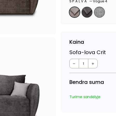
SPALVA
—
Vogue 4
Kaina
Sofa-lova Crit
−
+
Bendra suma
Turime sandėlyje