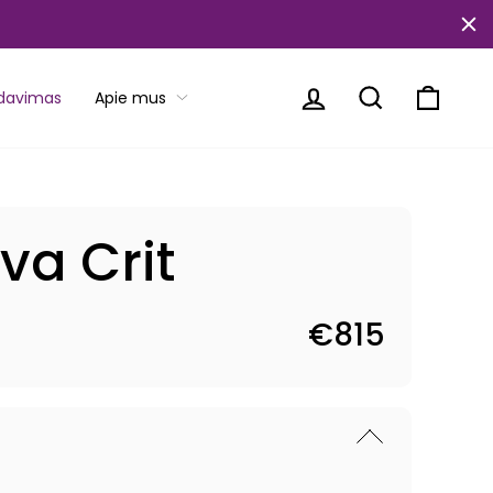
Prisijungti
Paieška
Krepše
rdavimas
Apie mus
va Crit
€815