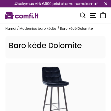
Pereiti
Užsakymus virš €600 pristatome nemokamai!
prie
Svetain
turinio
Paieška
Kr
Namai
/
Modernios baro kėdės
/
Baro kėdė Dolomite
Baro kėdė Dolomite