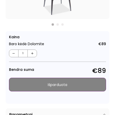
Kaina
Baro kėdė Dolomite
€89
Regu
kain
−
+
€89
Bendra suma
Išparduota
Parametrai