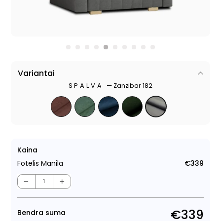
Variantai
SPALVA
—
Zanzibar 182
Kaina
Fotelis Manila
€339
Regu
kain
−
+
€339
Bendra suma