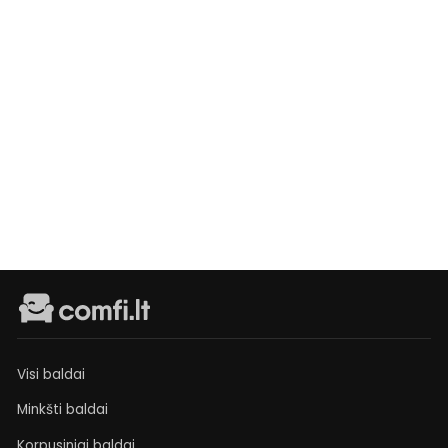
Fotelis
Manila
Išankstinis
užsakymas
€339
Visi baldai
Minkšti baldai
Korpusiniai baldai