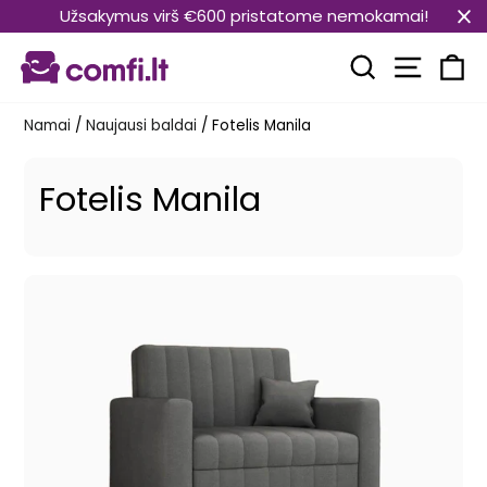
Pereiti
Užsakymus virš €600 pristatome nemokamai!
prie
Svetain
turinio
Paieška
Kr
Namai
/
Naujausi baldai
/
Fotelis Manila
Fotelis Manila