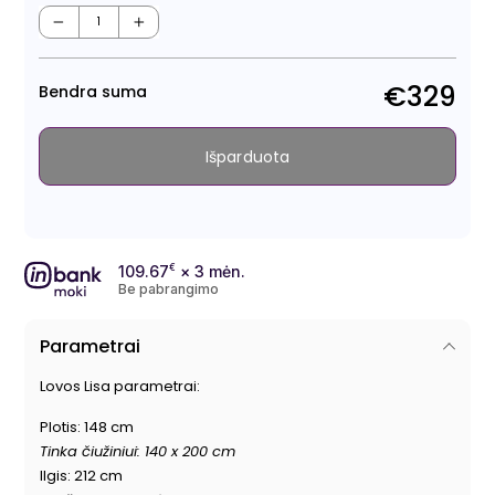
Regu
Išpa
kain
kain
−
+
€329
Bendra suma
Išparduota
109.67
€
× 3 mėn.
Be pabrangimo
Parametrai
Lovos Lisa parametrai:
Plotis: 148 cm
Tinka čiužiniui: 140 x 200 cm
Ilgis: 212 cm