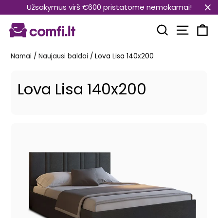
Pereiti
Užsakymus virš €600 pristatome nemokamai!
prie
Svetain
turinio
Paieška
Kr
Namai
/
Naujausi baldai
/
Lova Lisa 140x200
Lova Lisa 140x200