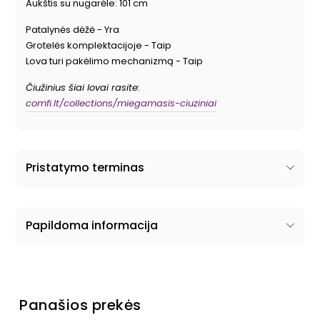
Aukštis su nugarėle: 101 cm
Patalynės dėžė - Yra
Grotelės komplektacijoje - Taip
Lova turi pakėlimo mechanizmą - Taip
Čiužinius šiai lovai rasite:
comfi.lt/collections/miegamasis-ciuziniai
Pristatymo terminas
Papildoma informacija
Panašios prekės