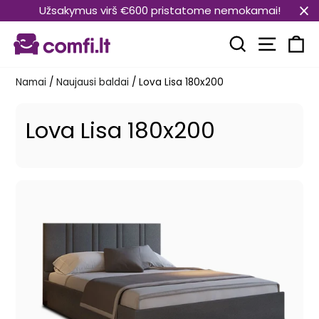
Pereiti
Užsakymus virš €600 pristatome nemokamai!
prie
Svetain
turinio
Paieška
Kr
Namai
/
Naujausi baldai
/
Lova Lisa 180x200
Lova Lisa 180x200