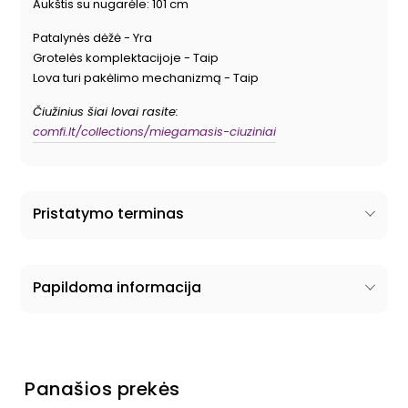
Aukštis su nugarėle: 101 cm
Patalynės dėžė - Yra
Grotelės komplektacijoje - Taip
Lova turi pakėlimo mechanizmą - Taip
Čiužinius šiai lovai rasite:
comfi.lt/collections/miegamasis-ciuziniai
Pristatymo terminas
Papildoma informacija
Panašios prekės