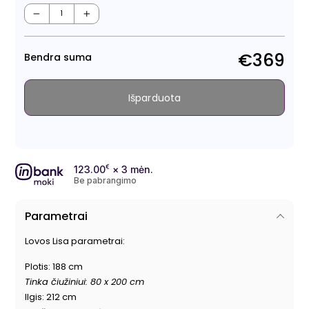
Regu
Išpa
kain
kain
−
+
€369
Bendra suma
Išparduota
123.00
€
× 3 mėn.
Be pabrangimo
Parametrai
Lovos Lisa parametrai:
Plotis: 188 cm
Tinka čiužiniui: 80 x 200 cm
Ilgis: 212 cm