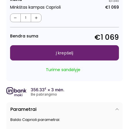
€1 349
Minkštas kampas Caprioli
€1 069
Regu
Išpa
kain
kain
−
+
€1 069
Bendra suma
Į krepšelį
Turime sandėlyje
356.33
€
× 3 mėn.
Be pabrangimo
Parametrai
Baldo Caprioli parametrai: