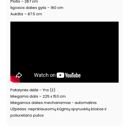
Plotis – 267 cm
Ilgosios dalies gylis – 160 cm
Aukštis – 87.5 cm
Patalynės dėžė – Yra (2)
Miegama dalis – 225 x 153 cm
Miegamos dalies mechanizmas - automatinis
Užpildas: nepriklausomų kūginių spyruoklių blokas ir
poliuretano putos