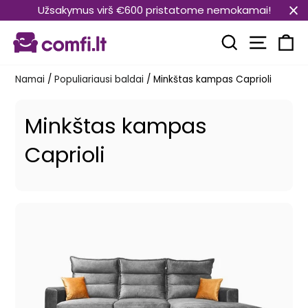
Pereiti
Užsakymus virš €600 pristatome nemokamai!
prie
Svetain
turinio
Paieška
Kr
Namai
/
Populiariausi baldai
/
Minkštas kampas Caprioli
Minkštas kampas
Caprioli