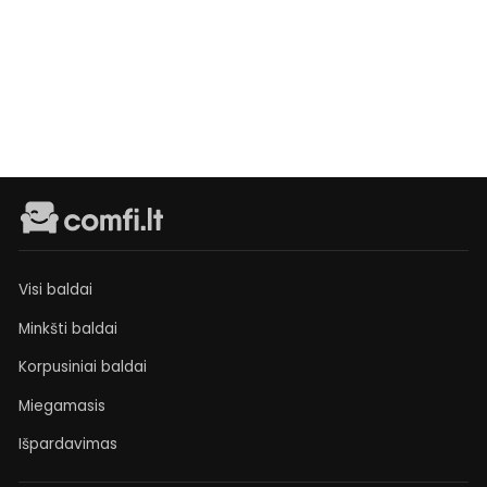
Caprioli
Reguliari
Išpardavimo
€1 349
Turime
kaina
kaina
sandėlyje
€1 069
Visi baldai
Minkšti baldai
Korpusiniai baldai
Miegamasis
Išpardavimas