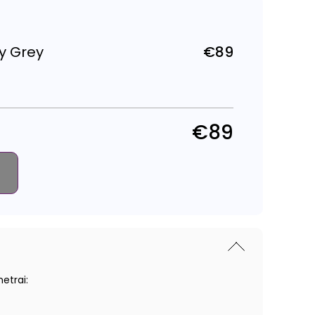
y Grey
€89
Reguliari
kaina
€89
etrai: