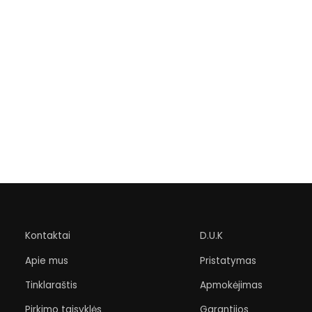
Kontaktai
D.U.K
Apie mus
Pristatymas
Tinklaraštis
Apmokėjimas
Pirkimo taisyklės
Garantijos