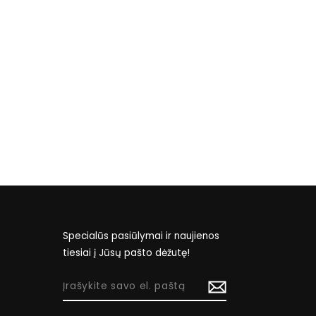
Specialūs pasiūlymai ir naujienos
tiesiai į Jūsų pašto dėžutę!
ĮRAŠYKITE
SAVO
EL.