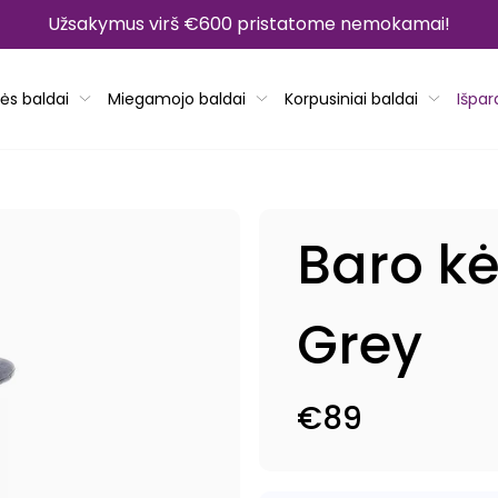
Užsakymus virš €600 pristatome nemokamai!
ės baldai
Miegamojo baldai
Korpusiniai baldai
Išpa
Baro k
Grey
€89
Reguliari
kaina