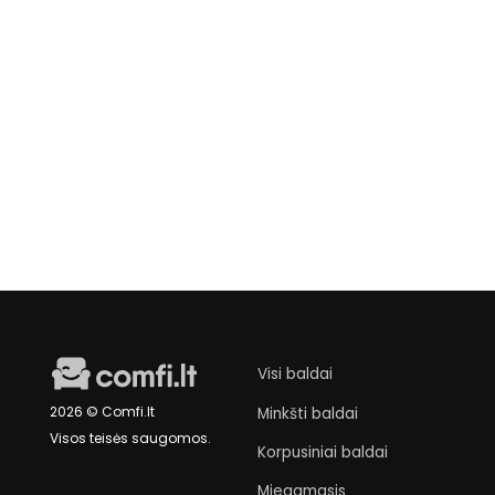
Baro kėdė
Fantasy Grey
€89
Laikinai neturime
Visi baldai
2026 © Comfi.lt
Minkšti baldai
Visos teisės saugomos.
Korpusiniai baldai
Miegamasis