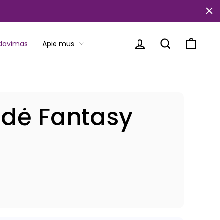
Prisijungti
Paieška
Krepše
rdavimas
Apie mus
ėdė Fantasy