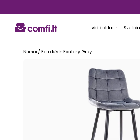
Pereiti
prie
turinio
Visi baldai
Svetain
Namai
/
Baro kėdė Fantasy Grey