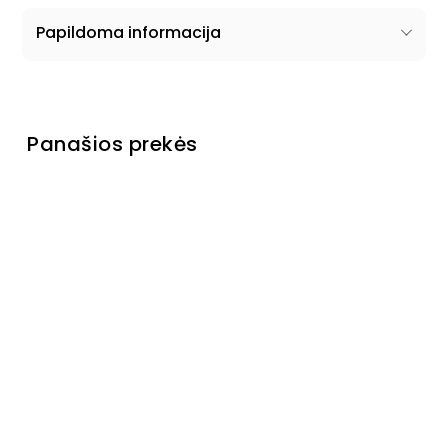
Papildoma informacija
Panašios prekės
Išparduota
Čiužinys
Spectro
Laikinai
neturime
€269