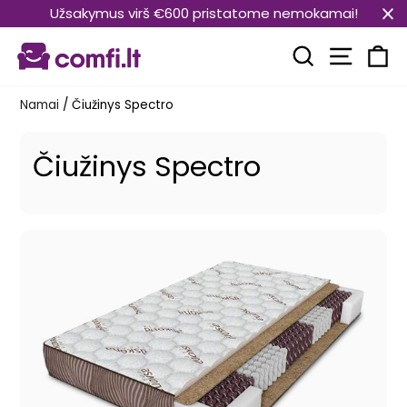
Pereiti
Užsakymus virš €600 pristatome nemokamai!
prie
Svetain
turinio
Paieška
Kr
Namai
/
Čiužinys Spectro
Čiužinys Spectro