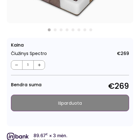
Kaina
Čiužinys Spectro
€269
Regu
kain
−
+
€269
Bendra suma
Išparduota
89.67
€
× 3 mėn.