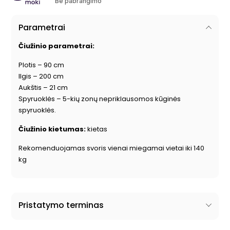
Be pabrangimo
Parametrai
Čiužinio parametrai:
Plotis – 90 cm
Ilgis – 200 cm
Aukštis – 21 cm
Spyruoklės – 5-kių zonų nepriklausomos kūginės
spyruoklės.
Čiužinio kietumas:
kietas
Rekomenduojamas svoris vienai miegamai vietai iki 140
kg
Pristatymo terminas