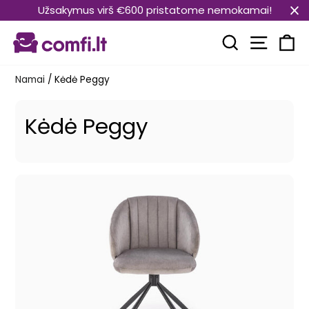
Pereiti
Užsakymus virš €600 pristatome nemokamai!
prie
Svetain
turinio
Paieška
Kr
Namai
/
Kėdė Peggy
Kėdė Peggy