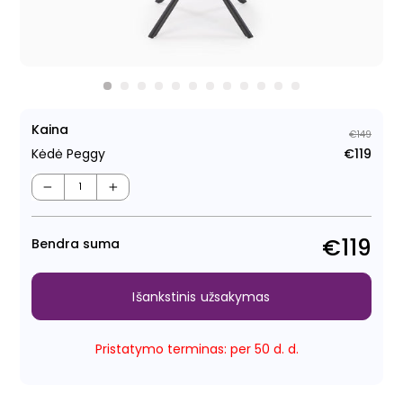
Kaina
€149
Kėdė Peggy
€119
Regu
Išpa
kain
kain
−
+
€119
Bendra suma
Išankstinis užsakymas
Pristatymo terminas: per 50 d. d.