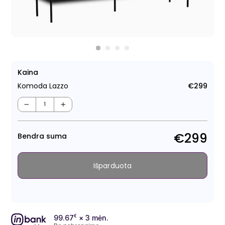
Kaina
Komoda Lazzo
€299
Regu
kain
−
+
€299
Bendra suma
Išparduota
99.67
€
× 3 mėn.