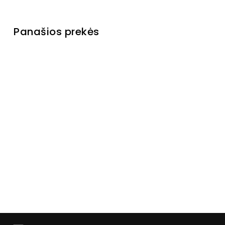
Panašios prekės
Išparduota
Komoda
Lazzo
Laikinai
neturime
€299