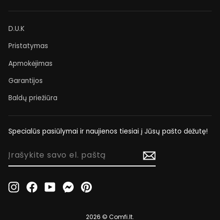
D.U.K
Pristatymas
Apmokėjimas
Garantijos
Baldų priežiūra
Specialūs pasiūlymai ir naujienos tiesiai į Jūsų pašto dėžutę!
ĮRAŠYKITE
SAVO
EL.
PAŠTĄ
Instagram
Facebook
YouTube
Messenger
Pinterest
2026 © Comfi.lt.