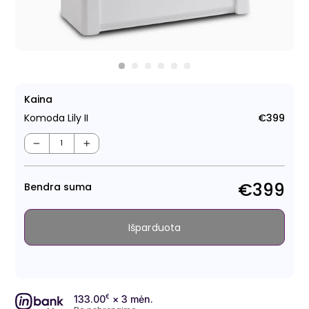
Kaina
Komoda Lily II
€399
Regu
kain
−
+
€399
Bendra suma
Išparduota
133.00
€
× 3 mėn.