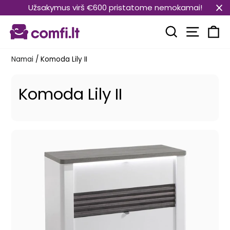
Pereiti
Užsakymus virš €600 pristatome nemokamai!
prie
Svetain
turinio
Paieška
Kr
Namai
/
Komoda Lily II
Komoda Lily II