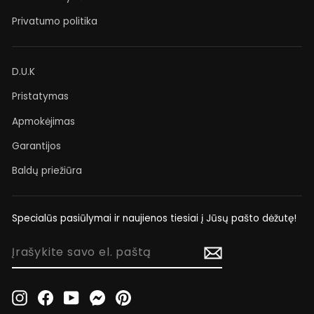
Privatumo politika
D.U.K
Pristatymas
Apmokėjimas
Garantijos
Baldų priežiūra
Specialūs pasiūlymai ir naujienos tiesiai į Jūsų pašto dėžutę!
ĮRAŠYKITE
SAVO
EL.
PAŠTĄ
Instagram
Facebook
YouTube
Messenger
Pinterest