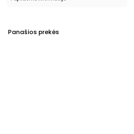
Panašios prekės
Pagaminta Italijoje
Komoda
Lily II
Laikinai
neturime
€399