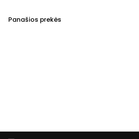
Panašios prekės
Išparduota
Komoda
Star
Laikinai
neturime
€269