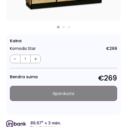
Kaina
Komoda Star
€269
Regu
kain
−
+
€269
Bendra suma
Išparduota
89.67
€
× 3 mėn.