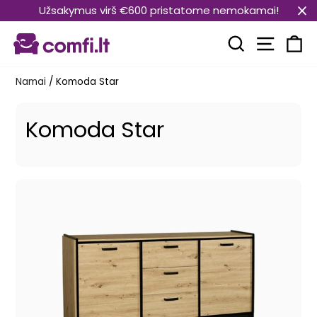
Pereiti
Užsakymus virš €600 pristatome nemokamai!
prie
Svetain
turinio
Paieška
Kr
Namai
/
Komoda Star
Komoda Star