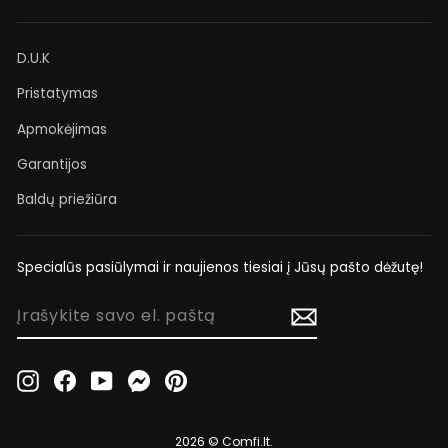
D.U.K
Pristatymas
Apmokėjimas
Garantijos
Baldų priežiūra
Specialūs pasiūlymai ir naujienos tiesiai į Jūsų pašto dėžutę!
ĮRAŠYKITE
SAVO
EL.
PAŠTĄ
Instagram
Facebook
YouTube
Messenger
Pinterest
2026 © Comfi.lt.