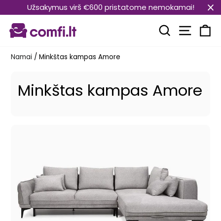
Pereiti
Užsakymus virš €600 pristatome nemokamai!
prie
Svetain
turinio
Paieška
Kr
Namai
/
Minkštas kampas Amore
Minkštas kampas Amore