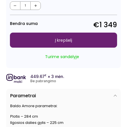
Regu
Išpa
kain
kain
−
+
€1 349
Bendra suma
Į krepšelį
Turime sandėlyje
449.67
€
× 3 mėn.
Be pabrangimo
Parametrai
Baldo Amore parametrai:
Plotis – 284 cm
Ilgosios dalies gylis – 225 cm