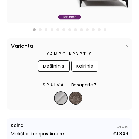
Variantai
KAMPO KRYPTIS
Dešininis
Kairinis
SPALVA
—
Bonaparte 7
Kaina
€1 499
Minkštas kampas Amore
€1 349