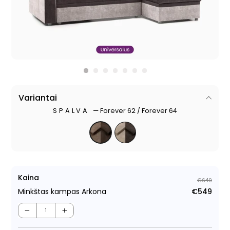
Variantai
SPALVA
—
Forever 62 / Forever 64
Kaina
€649
Minkštas kampas Arkona
€549
Regu
Išpa
kain
kain
−
+