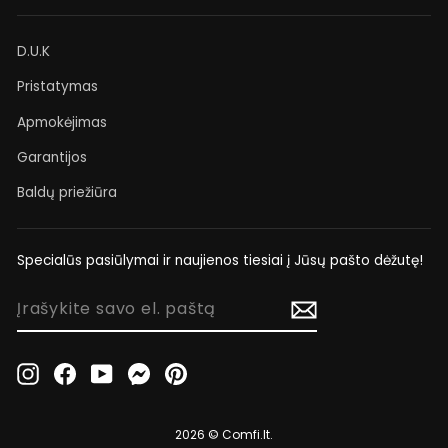
D.U.K
Pristatymas
Apmokėjimas
Garantijos
Baldų priežiūra
Specialūs pasiūlymai ir naujienos tiesiai į Jūsų pašto dėžutę!
ĮRAŠYKITE
SAVO
EL.
PAŠTĄ
Instagram
Facebook
YouTube
Messenger
Pinterest
2026 © Comfi.lt.