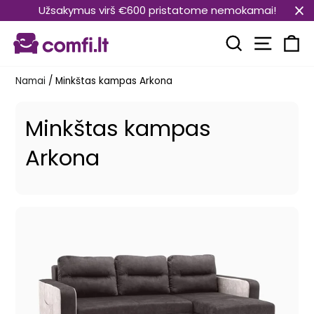
Pereiti
Užsakymus virš €600 pristatome nemokamai!
prie
Svetain
turinio
Paieška
Kr
Namai
/
Minkštas kampas Arkona
Minkštas kampas
Arkona