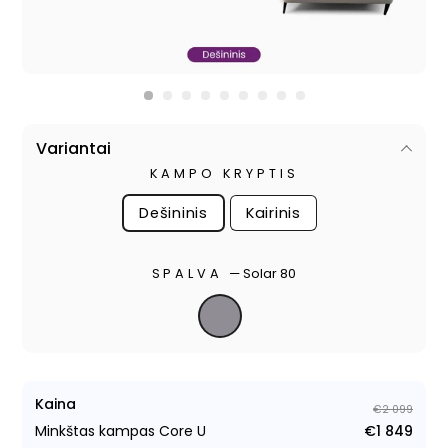
Variantai
KAMPO KRYPTIS
Dešininis
Kairinis
SPALVA
—
Solar 80
Kaina
€2 099
Minkštas kampas Core U
€1 849