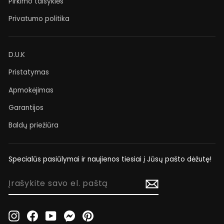
Pirkimo taisyklės
Privatumo politika
D.U.K
Pristatymas
Apmokėjimas
Garantijos
Baldų priežiūra
Specialūs pasiūlymai ir naujienos tiesiai į Jūsų pašto dėžutę!
ĮRAŠYKITE
SAVO
EL.
PAŠTĄ
Instagram
Facebook
YouTube
Messenger
Pinterest