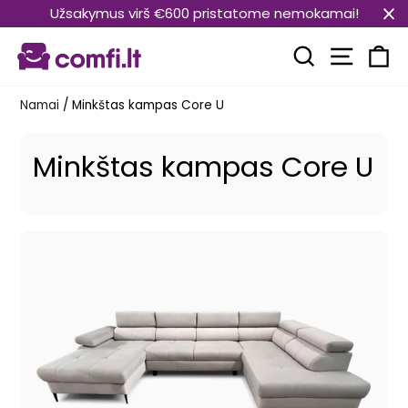
Pereiti
Užsakymus virš €600 pristatome nemokamai!
prie
Svetain
turinio
Paieška
Kr
Namai
/
Minkštas kampas Core U
Minkštas kampas Core U