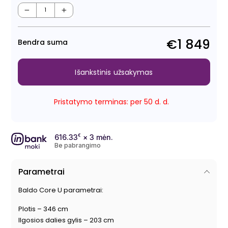
Regu
Išpa
kain
kain
−
+
€1 849
Bendra suma
Išankstinis užsakymas
Pristatymo terminas: per 50 d. d.
616.33
€
× 3 mėn.
Be pabrangimo
Parametrai
Baldo Core U parametrai:
Plotis – 346 cm
Ilgosios dalies gylis – 203 cm