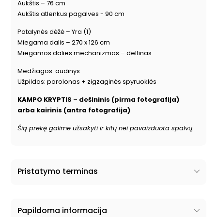
Aukštis – 76 cm
Aukštis atlenkus pagalves - 90 cm
Patalynės dėžė – Yra (1)
Miegama dalis – 270 x 126 cm
Miegamos dalies mechanizmas – delfinas
Medžiagos: audinys
Užpildas: porolonas + zigzaginės spyruoklės
KAMPO KRYPTIS – dešininis (pirma fotografija)
arba kairinis (antra fotografija)
Šią prekę galime užsakyti ir kitų nei pavaizduota spalvų.
Pristatymo terminas
Papildoma informacija