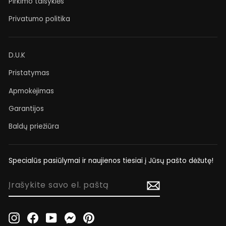
Pirkimo taisyklės
Privatumo politika
D.U.K
Pristatymas
Apmokėjimas
Garantijos
Baldų priežiūra
Specialūs pasiūlymai ir naujienos tiesiai į Jūsų pašto dėžutę!
ĮRAŠYKITE
SAVO
EL.
PAŠTĄ
Instagram
Facebook
YouTube
Messenger
Pinterest