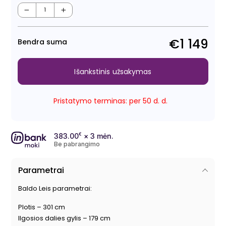
Regu
Išpa
kain
kain
−
+
€1 149
Bendra suma
Išankstinis užsakymas
Pristatymo terminas: per 50 d. d.
383.00
€
× 3 mėn.
Be pabrangimo
Parametrai
Baldo Leis parametrai:
Plotis – 301 cm
Ilgosios dalies gylis – 179 cm