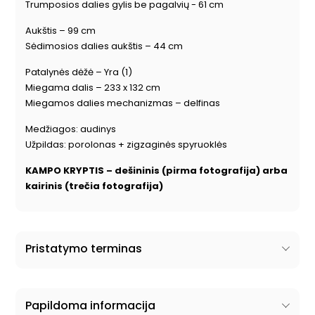
Trumposios dalies gylis be pagalvių - 61 cm
Aukštis – 99 cm
Sėdimosios dalies aukštis – 44 cm
Patalynės dėžė – Yra (1)
Miegama dalis – 233 x 132 cm
Miegamos dalies mechanizmas – delfinas
Medžiagos: audinys
Užpildas: porolonas + zigzaginės spyruoklės
KAMPO KRYPTIS – dešininis (pirma fotografija) arba
kairinis (trečia fotografija)
Pristatymo terminas
Papildoma informacija