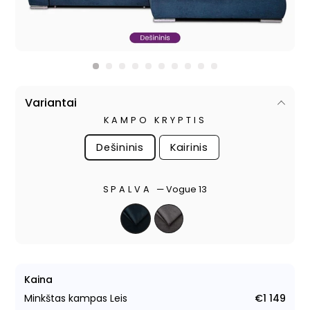
Variantai
KAMPO KRYPTIS
Dešininis
Kairinis
SPALVA
—
Vogue 13
Kaina
Minkštas kampas Leis
€1 149