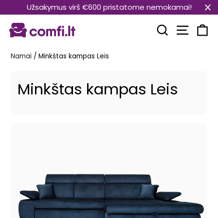
Pereiti
Užsakymus virš €600 pristatome nemokamai!
prie
Svetain
turinio
Paieška
Kr
Namai
/
Minkštas kampas Leis
Minkštas kampas Leis