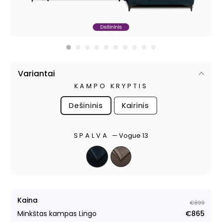
Variantai
KAMPO KRYPTIS
Dešininis
Kairinis
SPALVA
—
Vogue 13
Kaina
€899
Minkštas kampas Lingo
€865