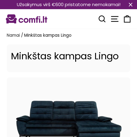
Pereiti
Užsakymus virš €600 pristatome nemokamai!
prie
Svetain
turinio
Paieška
Kr
Namai
/
Minkštas kampas Lingo
Minkštas kampas Lingo