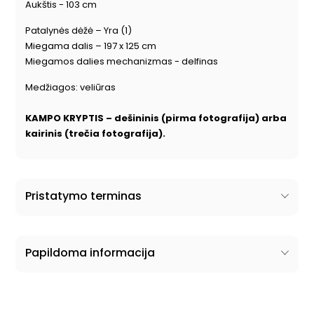
Aukštis - 103 cm
Patalynės dėžė – Yra (1)
Miegama dalis – 197 x 125 cm
Miegamos dalies mechanizmas - delfinas
Medžiagos: veliūras
KAMPO KRYPTIS – dešininis (pirma fotografija) arba
kairinis (trečia fotografija).
Pristatymo terminas
Papildoma informacija