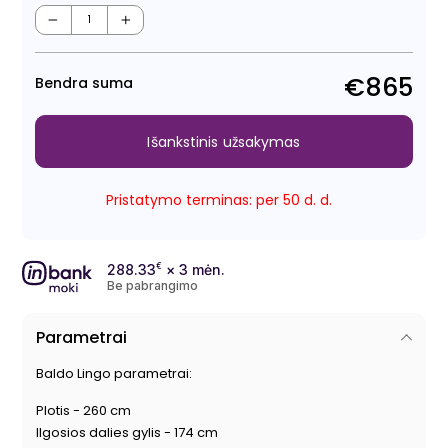
Regu
Išpa
kain
kain
−
+
€865
Bendra suma
Išankstinis užsakymas
Pristatymo terminas: per 50 d. d.
288.33
€
× 3 mėn.
Be pabrangimo
Parametrai
Baldo Lingo parametrai:
Plotis - 260 cm
Ilgosios dalies gylis - 174 cm