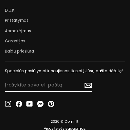
D.U.K
Pristatymas
Apmokėjimas
Garantijos
Baldų priežiūra
Specialūs pasiūlymai ir naujienos tiesiai į Jūsų pašto dėžutę!
ĮRAŠYKITE
SAVO
EL.
PAŠTĄ
Instagram
Facebook
YouTube
Messenger
Pinterest
2026 © Comfi.lt.
Visos teisės saugomos.