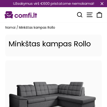
Pereiti
Užsakymus virš €600 pristatome nemokamai!
prie
Svetain
turinio
Paieška
Kr
Namai
/
Minkštas kampas Rollo
Minkštas kampas Rollo