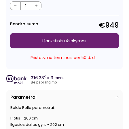
Regu
Išpa
kain
kain
−
+
€949
Bendra suma
Išankstinis užsakymas
Pristatymo terminas: per 50 d. d.
316.33
€
× 3 mėn.
Be pabrangimo
Parametrai
Baldo Rollo parametrai:
Plotis - 260 cm
Ilgosios dalies gylis - 202 cm