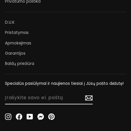
Privatumo politika
D.U.K
Pristatymas
Apmokėjimas
Garantijos
Baldų priežiūra
Specialūs pasiūlymai ir naujienos tiesiai į Jūsų pašto dėžutę!
ĮRAŠYKITE
SAVO
EL.
PAŠTĄ
Instagram
Facebook
YouTube
Messenger
Pinterest